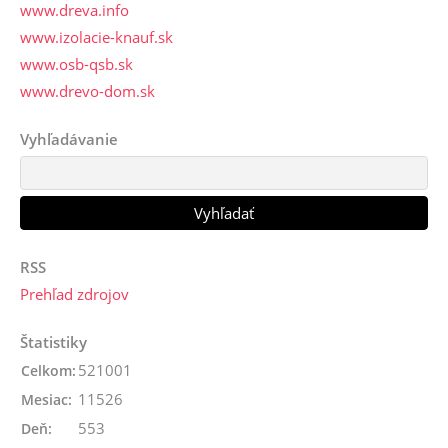
www.dreva.info
www.izolacie-knauf.sk
www.osb-qsb.sk
www.drevo-dom.sk
Vyhľadávanie
RSS
Prehľad zdrojov
Štatistiky
521001
Celkom:
11526
Mesiac:
553
Deň: