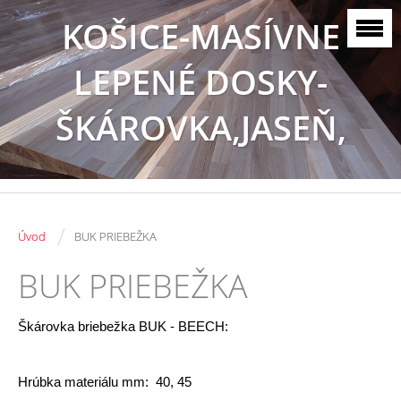
KOŠICE-MASÍVNE
LEPENÉ DOSKY-
ŠKÁROVKA,JASEŇ,
BUK, DUB
/
Úvod
BUK PRIEBEŽKA
BUK PRIEBEŽKA
Škárovka briebežka BUK - BEECH:
Hrúbka materiálu mm:  40, 45