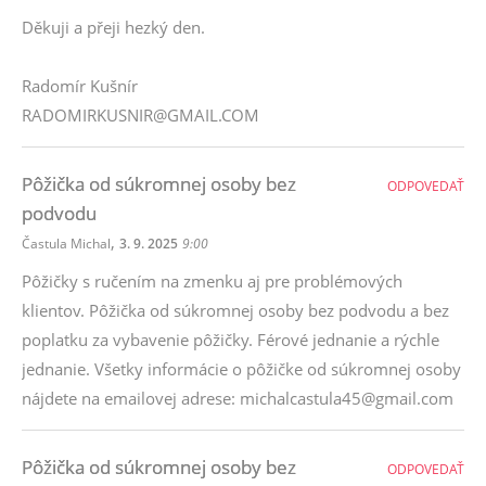
Děkuji a přeji hezký den.
Radomír Kušnír
RADOMIRKUSNIR@GMAIL.COM
Pôžička od súkromnej osoby bez
ODPOVEDAŤ
podvodu
,
Častula Michal
3. 9. 2025
9:00
Pôžičky s ručením na zmenku aj pre problémových
klientov. Pôžička od súkromnej osoby bez podvodu a bez
poplatku za vybavenie pôžičky. Férové ​​jednanie a rýchle
jednanie. Všetky informácie o pôžičke od súkromnej osoby
nájdete na emailovej adrese: michalcastula45@gmail.com
Pôžička od súkromnej osoby bez
ODPOVEDAŤ