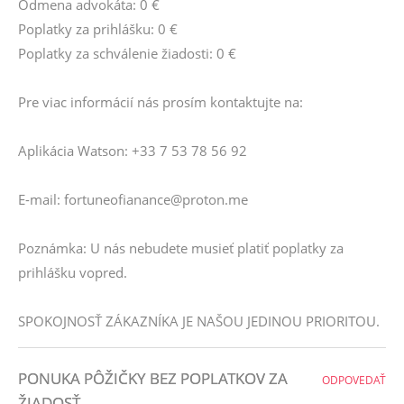
Odmena advokáta: 0 €
Poplatky za prihlášku: 0 €
Poplatky za schválenie žiadosti: 0 €
Pre viac informácií nás prosím kontaktujte na:
Aplikácia Watson: +33 7 53 78 56 92
E-mail: fortuneofianance@proton.me
Poznámka: U nás nebudete musieť platiť poplatky za
prihlášku vopred.
SPOKOJNOSŤ ZÁKAZNÍKA JE NAŠOU JEDINOU PRIORITOU.
PONUKA PÔŽIČKY BEZ POPLATKOV ZA
ODPOVEDAŤ
ŽIADOSŤ.