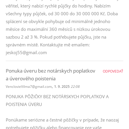
věřitel, který nabízí rychlé půjčky do hodiny. Nabízím
všechny typy půjček, od 30 000 do 30 000 000 Kč. Doba
splácení se obvykle pohybuje od minimálně jednoho
měsíce do maximální 360 měsíců s nízkou úrokovou
sazbou 2 až 3 %. Pokud potřebujete půjčku, jste na
správném místě. Kontaktujte mě emailem:
jeskoj55@gmail.com
Ponuka úveru bez notárskych poplatkov
ODPOVEDAŤ
a úverového poistenia
,
VenclovieVilma7@gmail.com
1. 9. 2025
22:08
PONUKA PÔŽIČKY BEZ NOTÁRSKYCH POPLATKOV A
POISTENIA ÚVERU
Ponúkame seriózne a čestné pôžičky v prípade, že naozaj
potrebujete pôžičku alebo financovanie pre vaše