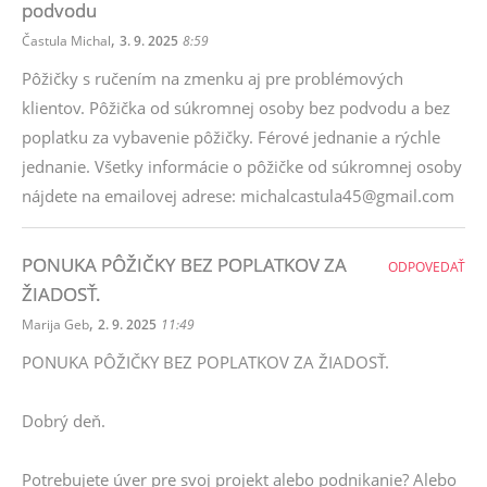
podvodu
,
Častula Michal
3. 9. 2025
8:59
Pôžičky s ručením na zmenku aj pre problémových
klientov. Pôžička od súkromnej osoby bez podvodu a bez
poplatku za vybavenie pôžičky. Férové ​​jednanie a rýchle
jednanie. Všetky informácie o pôžičke od súkromnej osoby
nájdete na emailovej adrese: michalcastula45@gmail.com
PONUKA PÔŽIČKY BEZ POPLATKOV ZA
ODPOVEDAŤ
ŽIADOSŤ.
,
Marija Geb
2. 9. 2025
11:49
PONUKA PÔŽIČKY BEZ POPLATKOV ZA ŽIADOSŤ.
Dobrý deň.
Potrebujete úver pre svoj projekt alebo podnikanie? Alebo