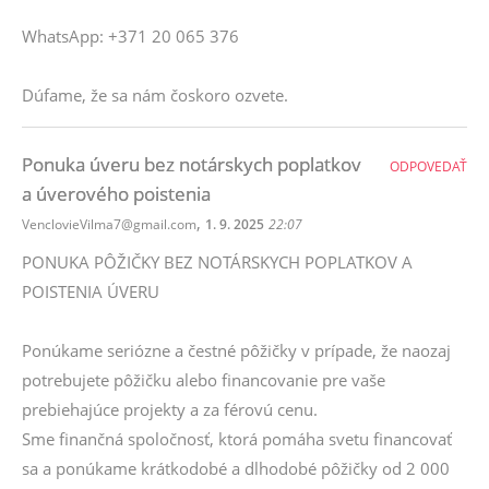
WhatsApp: +371 20 065 376
Dúfame, že sa nám čoskoro ozvete.
Ponuka úveru bez notárskych poplatkov
ODPOVEDAŤ
a úverového poistenia
,
VenclovieVilma7@gmail.com
1. 9. 2025
22:07
PONUKA PÔŽIČKY BEZ NOTÁRSKYCH POPLATKOV A
POISTENIA ÚVERU
Ponúkame seriózne a čestné pôžičky v prípade, že naozaj
potrebujete pôžičku alebo financovanie pre vaše
prebiehajúce projekty a za férovú cenu.
Sme finančná spoločnosť, ktorá pomáha svetu financovať
sa a ponúkame krátkodobé a dlhodobé pôžičky od 2 000