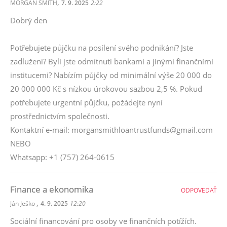
,
MORGAN SMITH
7. 9. 2025
2:22
Dobrý den
Potřebujete půjčku na posílení svého podnikání? Jste
zadluženi? Byli jste odmítnuti bankami a jinými finančními
institucemi? Nabízím půjčky od minimální výše 20 000 do
20 000 000 Kč s nízkou úrokovou sazbou 2,5 %. Pokud
potřebujete urgentní půjčku, požádejte nyní
prostřednictvím společnosti.
Kontaktní e-mail: morgansmithloantrustfunds@gmail.com
NEBO
Whatsapp: +1 (757) 264-0615
Finance a ekonomika
ODPOVEDAŤ
,
Ján Ješko
4. 9. 2025
12:20
Sociální financování pro osoby ve finančních potížích.