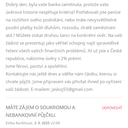
Dobrý den, byla vaše banka zamítnuta, protože vaše
úvěrová historie nesplňuje kritéria? Potřebovali jste peníze
na rozšíření svého podnikání, nebo máte nevysvětlitelné
pozdní platby kvůli dluhům, rozvodu, ztrátě zaměstnání
atd.? Můžete získat druhou šanci na konkrétní úvěr. Na vaši
žádost se prezentuji jako věřitel schopný najít spravedlivé
řešení všech vašich finančních problémů. Ať už jste v České
republice, nabízíme úvěry s 2% prémií.
Jsme féroví, poctiví a spolehliví.
Kontaktujte nás ještě dnes a sdělte nám částku, kterou si
chcete půjčit. Jsme připraveni vás přivítat ihned po vyřízení
vaší žádosti. E-mailem: jeskoj55@gmail.com
MÁTE ZÁJEM O SOUKROMOU A
ODPOVEDAŤ
NEBANKOVNÍ PŮJČKU.
,
Eliška Karlíčková
3. 9. 2025
22:08