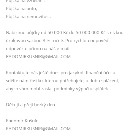
Půjčka na vzdělání,
Půjčka na auto,
Půjčka na nemovitost.
Nabízíme půjčky od 50 000 Kč do 50 000 000 Kč s nízkou
úrokovou sazbou 3 % ročně. Pro rychlou odpověď
odpovězte přímo na náš e-mail:
RADOMIRKUSNIR@GMAIL.COM
Kontaktujte nás ještě dnes pro jakýkoli finanční účel a
sdělte nám částku, kterou potřebujete, a dobu splácení,
abych vám mohl zaslat podmínky výpočtu splátek...
Děkuji a přeji hezký den.
Radomír Kušnír
RADOMIRKUSNIR@GMAIL.COM