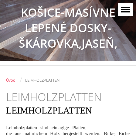
KOŠICE-MASÍVNE
LEPENÉ DOSKY-
ŠKÁROVKA,JASEŇ,
BUK, DUB
/
Úvod
LEIMHOLZPLATTEN
LEIMHOLZPLATTEN
LEIMHOLZPLATTEN
Leimholzplatten sind einlagige Platten,
die aus natürlichem Holz hergestellt werden. Birke, Eiche