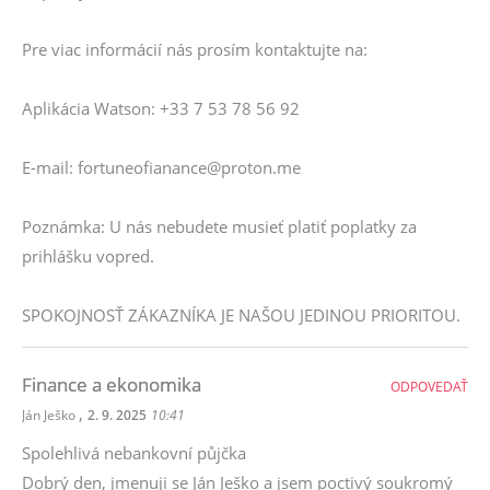
Pre viac informácií nás prosím kontaktujte na:
Aplikácia Watson: +33 7 53 78 56 92
E-mail: fortuneofianance@proton.me
Poznámka: U nás nebudete musieť platiť poplatky za
prihlášku vopred.
SPOKOJNOSŤ ZÁKAZNÍKA JE NAŠOU JEDINOU PRIORITOU.
Finance a ekonomika
ODPOVEDAŤ
,
Ján Ješko
2. 9. 2025
10:41
Spolehlivá nebankovní půjčka
Dobrý den, jmenuji se Ján Ješko a jsem poctivý soukromý