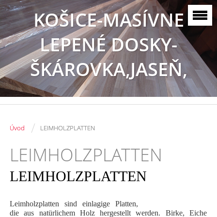
KOŠICE-MASÍVNE
LEPENÉ DOSKY-
ŠKÁROVKA,JASEŇ,
BUK, DUB
/
Úvod
LEIMHOLZPLATTEN
LEIMHOLZPLATTEN
LEIMHOLZPLATTEN
Leimholzplatten sind einlagige Platten,
die aus natürlichem Holz hergestellt werden. Birke, Eiche