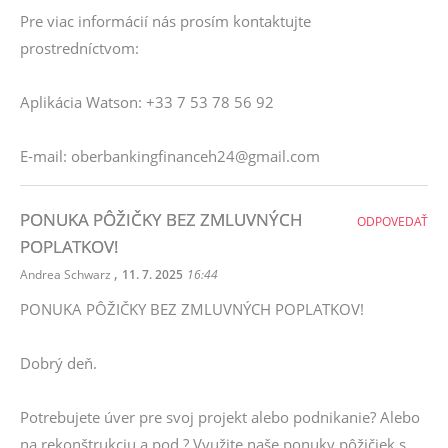
Pre viac informácií nás prosím kontaktujte
prostredníctvom:
Aplikácia Watson: +33 7 53 78 56 92
E-mail: oberbankingfinanceh24@gmail.com
PONUKA PÔŽIČKY BEZ ZMLUVNÝCH
ODPOVEDAŤ
POPLATKOV!
,
Andrea Schwarz
11. 7. 2025
16:44
PONUKA PÔŽIČKY BEZ ZMLUVNÝCH POPLATKOV!
Dobrý deň.
Potrebujete úver pre svoj projekt alebo podnikanie? Alebo
na rekonštrukciu a pod.? Využite naše ponuky pôžičiek s