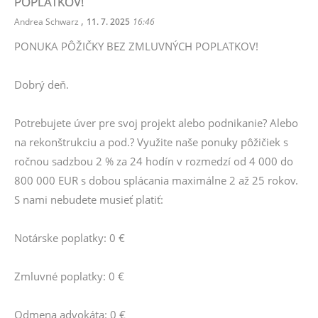
POPLATKOV!
,
Andrea Schwarz
11. 7. 2025
16:46
PONUKA PÔŽIČKY BEZ ZMLUVNÝCH POPLATKOV!
Dobrý deň.
Potrebujete úver pre svoj projekt alebo podnikanie? Alebo
na rekonštrukciu a pod.? Využite naše ponuky pôžičiek s
ročnou sadzbou 2 % za 24 hodín v rozmedzí od 4 000 do
800 000 EUR s dobou splácania maximálne 2 až 25 rokov.
S nami nebudete musieť platiť:
Notárske poplatky: 0 €
Zmluvné poplatky: 0 €
Odmena advokáta: 0 €