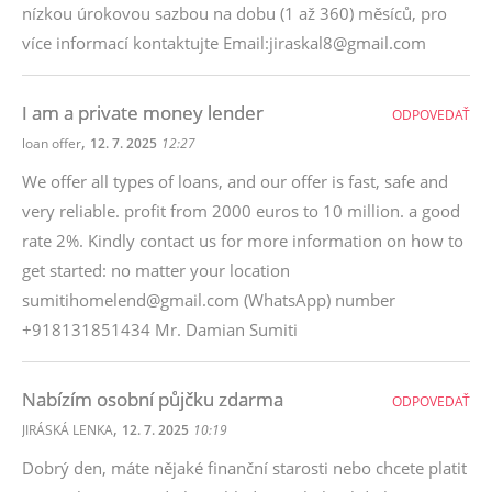
nízkou úrokovou sazbou na dobu (1 až 360) měsíců, pro
více informací kontaktujte Email:jiraskal8@gmail.com
I am a private money lender
ODPOVEDAŤ
,
loan offer
12. 7. 2025
12:27
We offer all types of loans, and our offer is fast, safe and
very reliable. profit from 2000 euros to 10 million. a good
rate 2%. Kindly contact us for more information on how to
get started: no matter your location
sumitihomelend@gmail.com (WhatsApp) number
+918131851434 Mr. Damian Sumiti
Nabízím osobní půjčku zdarma
ODPOVEDAŤ
,
JIRÁSKÁ LENKA
12. 7. 2025
10:19
Dobrý den, máte nějaké finanční starosti nebo chcete platit