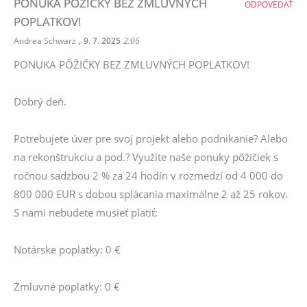
PONUKA PÔŽIČKY BEZ ZMLUVNÝCH
ODPOVEDAŤ
POPLATKOV!
,
Andrea Schwarz
9. 7. 2025
2:06
PONUKA PÔŽIČKY BEZ ZMLUVNÝCH POPLATKOV!
Dobrý deň.
Potrebujete úver pre svoj projekt alebo podnikanie? Alebo
na rekonštrukciu a pod.? Využite naše ponuky pôžičiek s
ročnou sadzbou 2 % za 24 hodín v rozmedzí od 4 000 do
800 000 EUR s dobou splácania maximálne 2 až 25 rokov.
S nami nebudete musieť platiť:
Notárske poplatky: 0 €
Zmluvné poplatky: 0 €