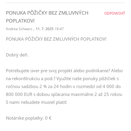
PONUKA PÔŽIČKY BEZ ZMLUVNÝCH
ODPOVEDAŤ
POPLATKOV!
,
Andrea Schwarz
11. 7. 2025
16:47
PONUKA PÔŽIČKY BEZ ZMLUVNÝCH POPLATKOV!
Dobrý deň.
Potrebujete úver pre svoj projekt alebo podnikanie? Alebo
na rekonštrukciu a pod.? Využite naše ponuky pôžičiek s
ročnou sadzbou 2 % za 24 hodín v rozmedzí od 4 000 do
800 000 EUR s dobou splácania maximálne 2 až 25 rokov.
S nami nebudete musieť platiť:
Notárske poplatky: 0 €