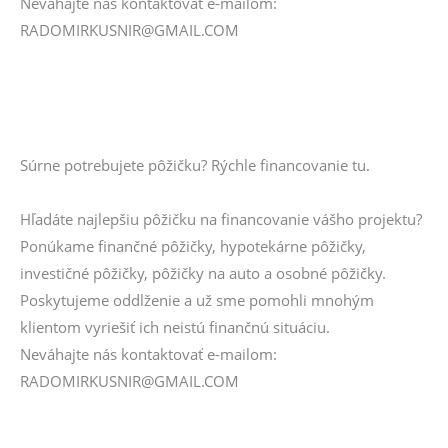
Neváhajte nás kontaktovať e-mailom:
RADOMIRKUSNIR@GMAIL.COM
Súrne potrebujete pôžičku? Rýchle financovanie tu.
Hľadáte najlepšiu pôžičku na financovanie vášho projektu?
Ponúkame finančné pôžičky, hypotekárne pôžičky,
investičné pôžičky, pôžičky na auto a osobné pôžičky.
Poskytujeme oddlženie a už sme pomohli mnohým
klientom vyriešiť ich neistú finančnú situáciu.
Neváhajte nás kontaktovať e-mailom:
RADOMIRKUSNIR@GMAIL.COM