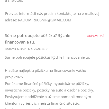
a s istotou.
Pre viac informácií nás prosím kontaktujte na e-mailovej
adrese: RADOMIRKUSNIR@GMAIL.COM
Súrne potrebujete pôžičku? Rýchle
ODPOVEDAŤ
financovanie tu.
,
Radomir Kušnír
1. 6. 2026
3:19
Súrne potrebujete pôžičku? Rýchle financovanie tu.
Hľadáte najlepšiu pôžičku na financovanie vášho
projektu???
Ponúkame finančné pôžičky, hypotekárne pôžičky,
investičné pôžičky, pôžičky na auto a osobné pôžičky.
Poskytujeme oddlženie a už sme pomohli mnohým
klientom vyriešiť ich neistú finančnú situáciu.