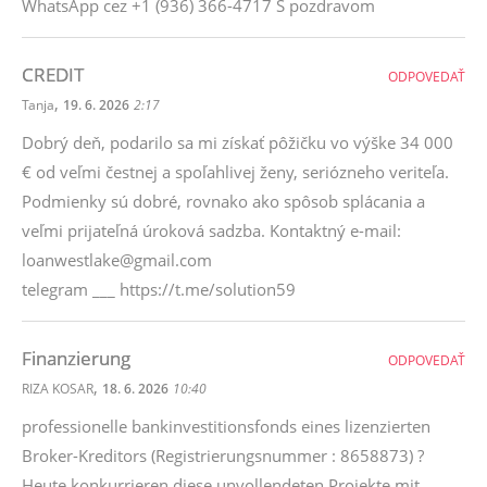
WhatsApp cez +1 (936) 366-4717 S pozdravom
CREDIT
ODPOVEDAŤ
,
Tanja
19. 6. 2026
2:17
Dobrý deň, podarilo sa mi získať pôžičku vo výške 34 000
€ od veľmi čestnej a spoľahlivej ženy, seriózneho veriteľa.
Podmienky sú dobré, rovnako ako spôsob splácania a
veľmi prijateľná úroková sadzba. Kontaktný e-mail:
loanwestlake@gmail.com
telegram ___ https://t.me/solution59
Finanzierung
ODPOVEDAŤ
,
RIZA KOSAR
18. 6. 2026
10:40
professionelle bankinvestitionsfonds eines lizenzierten
Broker-Kreditors (Registrierungsnummer : 8658873) ?
Heute konkurrieren diese unvollendeten Projekte mit