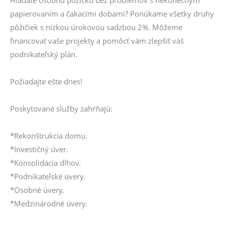
Hľadáte osobnú pôžičku bez problémov s nekonečným
papierovaním a čakacími dobami? Ponúkame všetky druhy
pôžičiek s nízkou úrokovou sadzbou 2%. Môžeme
financovať vaše projekty a pomôcť vám zlepšiť váš
podnikateľský plán.
Požiadajte ešte dnes!
Poskytované služby zahŕňajú:
*Rekonštrukcia domu.
*Investičný úver.
*Konsolidácia dlhov.
*Podnikateľské úvery.
*Osobné úvery.
*Medzinárodné úvery.