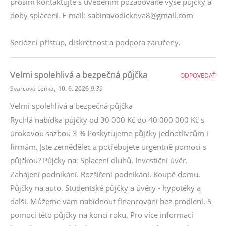
prosím kontaktujte s uvedením požadované výše půjčky a
doby splácení. E-mail: sabinavodickova8@gmail.com
Seriózní přístup, diskrétnost a podpora zaručeny.
Velmi spolehlivá a bezpečná půjčka
ODPOVEDAŤ
,
Svarcova Lenka
10. 6. 2026
9:39
Velmi spolehlivá a bezpečná půjčka
Rychlá nabídka půjčky od 30 000 Kč do 40 000 000 Kč s
úrokovou sazbou 3 % Poskytujeme půjčky jednotlivcům i
firmám. Jste zemědělec a potřebujete urgentně pomoci s
půjčkou? Půjčky na: Splacení dluhů. Investiční úvěr.
Zahájení podnikání. Rozšíření podnikání. Koupě domu.
Půjčky na auto. Studentské půjčky a úvěry - hypotéky a
další. Můžeme vám nabídnout financování bez prodlení. S
pomocí této půjčky na konci roku, Pro více informací