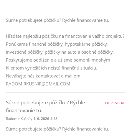
Súrne potrebujete pôžičku? Rýchle financovanie tu.
Hľadáte najlepšiu pôžičku na financovanie vášho projektu?
Ponúkame finančné pôžičky, hypotekárne pôžičky,
investičné pôžičky, pôžičky na auto a osobné pôžičky.
Poskytujeme oddlženie a už sme pomohli mnohým
klientom vyriešiť ich neistú finančnú situáciu.
Neváhajte nás kontaktovať e-mailom:
RADOMIRKUSNIR@GMAIL.COM
Súrne potrebujete pôžičku? Rýchle
ODPOVEDAŤ
financovanie tu.
,
Radomir Kušnír
1. 6. 2026
3:18
Súrne potrebujete pôžičku? Rýchle financovanie tu.