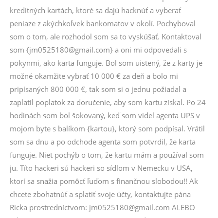
kreditných kartách, ktoré sa dajú hacknúť a vyberať
peniaze z akýchkoľvek bankomatov v okolí. Pochyboval
som o tom, ale rozhodol som sa to vyskúšať. Kontaktoval
som {jm0525180@gmail.com} a oni mi odpovedali s
pokynmi, ako karta funguje. Bol som uistený, že z karty je
možné okamžite vybrať 10 000 € za deň a bolo mi
pripísaných 800 000 €, tak som si o jednu požiadal a
zaplatil poplatok za doručenie, aby som kartu získal. Po 24
hodinách som bol šokovaný, keď som videl agenta UPS v
mojom byte s balíkom {kartou}, ktorý som podpísal. Vrátil
som sa dnu a po odchode agenta som potvrdil, že karta
funguje. Niet pochýb o tom, že kartu mám a používal som
ju. Títo hackeri sú hackeri so sídlom v Nemecku v USA,
ktorí sa snažia pomôcť ľuďom s finančnou slobodou!! Ak
chcete zbohatnúť a splatiť svoje účty, kontaktujte pána
Ricka prostredníctvom: jm0525180@gmail.com ALEBO