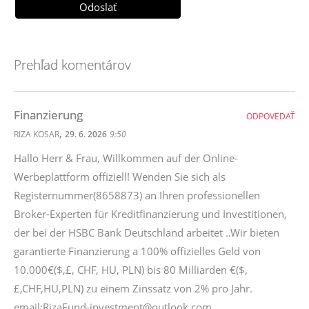
Prehľad komentárov
Finanzierung
ODPOVEDAŤ
,
RIZA KOSAR
29. 6. 2026
9:50
Hallo Herr & Frau, Willkommen auf der Online-
Werbeplattform offiziell! Wenden Sie sich als
Registernummer(8658873) an Ihren professionellen
Broker-Experten für Kreditfinanzierung und Investitionen,
der bei der HSBC Bank Deutschland arbeitet ..Wir bieten
garantierte Finanzierung a 100% offizielles Geld von
10.000€($,£, CHF, HU, PLN) bis 80 Milliarden €($,
£,CHF,HU,PLN) zu einem Zinssatz von 2% pro Jahr.
email:RizaFund-investment@outlook.com