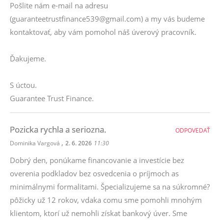
Pošlite nám e-mail na adresu
(guaranteetrustfinance539@gmail.com) a my vás budeme
kontaktovať, aby vám pomohol náš úverový pracovník.
Ďakujeme.
S úctou.
Guarantee Trust Finance.
Pozicka rychla a seriozna.
ODPOVEDAŤ
,
Dominika Vargová
2. 6. 2026
11:30
Dobrý den, ponúkame financovanie a investície bez
overenia podkladov bez osvedcenia o príjmoch as
minimálnymi formalitami. Špecializujeme sa na súkromné?
pôžicky už 12 rokov, vdaka comu sme pomohli mnohým
klientom, ktorí už nemohli získat bankový úver. Sme