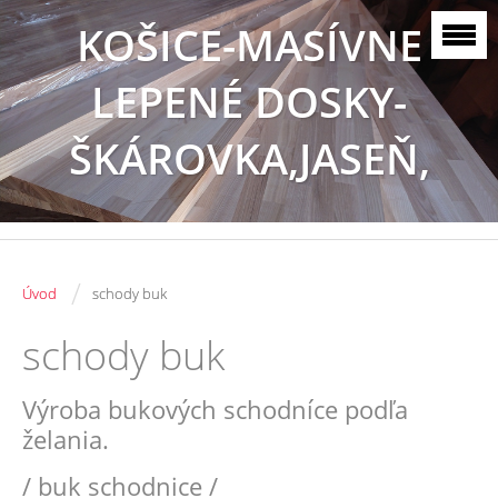
KOŠICE-MASÍVNE
LEPENÉ DOSKY-
ŠKÁROVKA,JASEŇ,
BUK, DUB
/
Úvod
schody buk
schody buk
Výroba bukových schodníce podľa
želania.
/ buk schodnice /