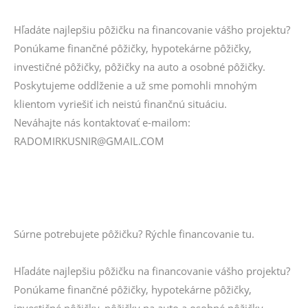
Hľadáte najlepšiu pôžičku na financovanie vášho projektu?
Ponúkame finančné pôžičky, hypotekárne pôžičky,
investičné pôžičky, pôžičky na auto a osobné pôžičky.
Poskytujeme oddlženie a už sme pomohli mnohým
klientom vyriešiť ich neistú finančnú situáciu.
Neváhajte nás kontaktovať e-mailom:
RADOMIRKUSNIR@GMAIL.COM
Súrne potrebujete pôžičku? Rýchle financovanie tu.
Hľadáte najlepšiu pôžičku na financovanie vášho projektu?
Ponúkame finančné pôžičky, hypotekárne pôžičky,