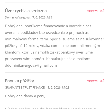
Úver rychla a seriozna
ODPOVEDAŤ
,
Dominika Vargová
7. 6. 2026
9:39
Dobrý den, ponúkame financovanie a investície bez
overenia podkladov bez osvedcenia o príjmoch as
minimálnymi formalitami. Špecializujeme sa na súkromné?
pôžicky už 12 rokov, vdaka comu sme pomohli mnohým
klientom, ktorí už nemohli získat bankový úver. Sme
pripravení vám pomôct. Kontaktujte nás e-mailom:
ddominikavargova@gmail.com
Ponuka pôžičky
ODPOVEDAŤ
,
GUARANTEE TRUST FINANCE
4. 6. 2026
18:02
Dobrý deň dámy a páni,