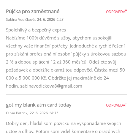
Půjčka pro zaměstnané
ODPOVEDAŤ
,
Sabina Vodičková
24. 6. 2026
6:53
Spolehlivý a bezpečný expres
Nabízíme 100% důvěrné služby, abychom uspokojili
všechny vaše finanční potřeby. Jednoduché a rychlé řešení
pro získání profesionální osobní půjčky s úrokovou sazbou
2 % a dobou splácení 12 až 360 měsíců. Odešlete svůj
požadavek a obdržíte okamžitou odpověď. Částka mezi 50
000 a 5 000 000 Kč. Obdržíte jej maximálně do 24
hodin. sabinavodickova8@gmail.com
got my blank atm card today
ODPOVEDAŤ
,
Olivia Patrick
22. 6. 2026
18:31
Dobrý deň, hľadal som pôžičku na vysporiadanie svojich
účtov a dlhov. Potom som videl komentáre o prázdnych