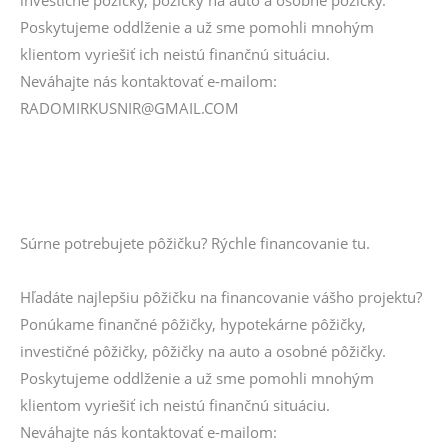
investičné pôžičky, pôžičky na auto a osobné pôžičky.
Poskytujeme oddlženie a už sme pomohli mnohým
klientom vyriešiť ich neistú finančnú situáciu.
Neváhajte nás kontaktovať e-mailom:
RADOMIRKUSNIR@GMAIL.COM
Súrne potrebujete pôžičku? Rýchle financovanie tu.
Hľadáte najlepšiu pôžičku na financovanie vášho projektu?
Ponúkame finančné pôžičky, hypotekárne pôžičky,
investičné pôžičky, pôžičky na auto a osobné pôžičky.
Poskytujeme oddlženie a už sme pomohli mnohým
klientom vyriešiť ich neistú finančnú situáciu.
Neváhajte nás kontaktovať e-mailom: