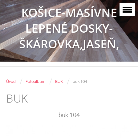
KOŠICE-MASÍVNE
LEPENÉ DOSKY-
ŠKÁROVKA,JASEŇ,
BUK, DUB
/
/
/
Úvod
Fotoalbum
BUK
buk 104
BUK
buk 104