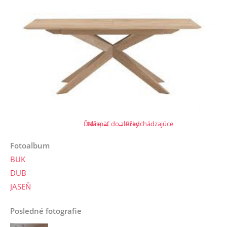
Ďalšie →
Naspäť do zložky
← Predchádzajúce
Fotoalbum
BUK
DUB
JASEŇ
Posledné fotografie