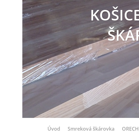
KOŠIC
ŠKÁ
Úvod
Smreková škárovka
ORECH,