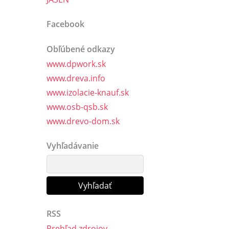
Facebook
Obľúbené odkazy
www.dpwork.sk
www.dreva.info
www.izolacie-knauf.sk
www.osb-qsb.sk
www.drevo-dom.sk
Vyhľadávanie
RSS
Prehľad zdrojov