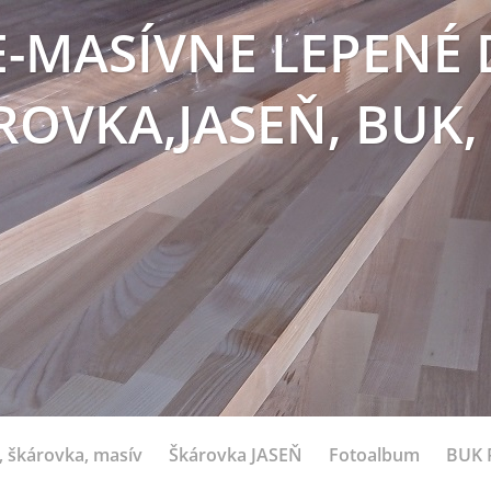
E-MASÍVNE LEPENÉ 
ROVKA,JASEŇ, BUK,
 škárovka, masív
Škárovka JASEŇ
Fotoalbum
BUK 