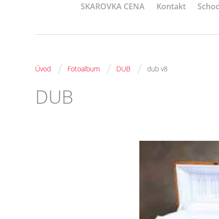
SKAROVKA CENA
Kontakt
Schod
/
/
/
Úvod
Fotoalbum
DUB
dub v8
DUB