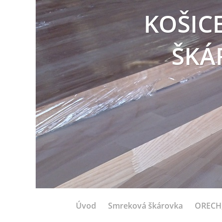
KOŠIC
ŠKÁ
Úvod
Smreková škárovka
ORECH,