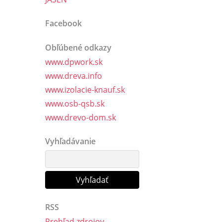
Facebook
Obľúbené odkazy
www.dpwork.sk
www.dreva.info
www.izolacie-knauf.sk
www.osb-qsb.sk
www.drevo-dom.sk
Vyhľadávanie
RSS
Prehľad zdrojov