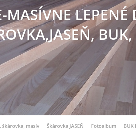
E-MASÍVNE LEPENÉ 
ROVKA,JASEŇ, BUK,
 škárovka, masív
Škárovka JASEŇ
Fotoalbum
BUK 