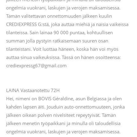
ongelmia vuokrani, laskujen ja verojen maksamisessa.
Tämän valitettavan onnettomuuden jälkeen kuulin
CREDIEXPRESS G:stä, joka auttaa miehiä ja naisia ​​vaikeissa
tilanteissa. Sain lainaa 90 000 puntaa, kohtuullisen
summan jolla pystyin ratkaisemaan suuren osan
tilanteistani. Voit luottaa häneen, koska hän voi myös
auttaa sinua vaikeuksissa. Tässä on hänen osoitteensa:
crediexpressg67@gmail.com
LAINA Vastaanotettu 72H
Hei, nimeni on BOVIS Géraldine, asun Belgiassa ja olen
kahden lapsen äiti. Jouduin auto-onnettomuuteen, jonka
jälkeen oikean polven nivelsiteet repeytyivät. Tämän
jälkeen menetin työpaikkani ja minulla oli taloudellisia
ongelmia vuokrani, laskujen ja verojen maksamisessa.