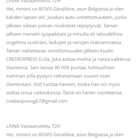
LAINA Vastaanotettu 72H
Hei, nimeni on BOVIS Géraldine, asun Belgiassa ja olen
kahden lapsen äiti. Jouduin auto-onnettomuuteen, jonka
jälkeen oikean polven nivelsiteet repeytyivät. Tämän
jälkeen menetin työpaikkani ja minulla oli taloudellisia
ongelmia vuokrani, laskujen ja verojen maksamisessa.
Tämän valitettavan onnettomuuden jälkeen kuulin
CREDIEXPRESS G:stä, joka auttaa miehiä ja naisia ​​vaikeissa
tilanteissa. Sain lainaa 90 000 puntaa, kohtuullisen
summan jolla pystyin ratkaisemaan suuren osan
tilanteistani. Voit luottaa häneen, koska hän voi myös
auttaa sinua vaikeuksissa. Tässä on hänen osoitteensa:
crediexpressg67@gmail.com
LAINA Vastaanotettu 72H
Hei, nimeni on BOVIS Géraldine, asun Belgiassa ja olen