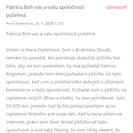
Patrícia Boh vás a vašu spoločnosť
ODPOVEDAŤ
požehná
,
Anna Dyttertová
21. 1. 2025
12:02
Patrícia Boh vás a vašu spoločnosť požehná
Volám sa Anna Dyttertová. Som z Bratislavy Slovák,
nemám čo povedať, kto potrebuje skutočnú pôžičku bez
toho, aby ste boli podvedení, by mal požiadať Patriciu
Kingsman, pretože som dnes požiadal o pôžičku od tejto
spoločnosti, keď som si prečítal toľko dobrých a úžasných
komentárov o tejto spoločnosti. Požiadal som o pôžičku na
zaplatenie svojich dlhov a všetko, čo som potreboval, bolo
50 000 eur, pretože časť týchto peňazí použijem aj na
zaplatenie školného pre svoje deti. Keď to teraz píšem na
internete, práve som dnes dostal pôžičku od tejto
spoločnosti a som taký šťastný, že som nikdy neveril, že