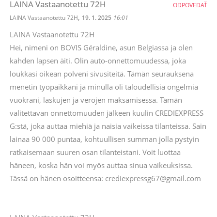
LAINA Vastaanotettu 72H
ODPOVEDAŤ
,
LAINA Vastaanotettu 72H
19. 1. 2025
16:01
LAINA Vastaanotettu 72H
Hei, nimeni on BOVIS Géraldine, asun Belgiassa ja olen
kahden lapsen äiti. Olin auto-onnettomuudessa, joka
loukkasi oikean polveni sivusiteitä. Tämän seurauksena
menetin työpaikkani ja minulla oli taloudellisia ongelmia
vuokrani, laskujen ja verojen maksamisessa. Tämän
valitettavan onnettomuuden jälkeen kuulin CREDIEXPRESS
G:stä, joka auttaa miehiä ja naisia ​​vaikeissa tilanteissa. Sain
lainaa 90 000 puntaa, kohtuullisen summan jolla pystyin
ratkaisemaan suuren osan tilanteistani. Voit luottaa
häneen, koska hän voi myös auttaa sinua vaikeuksissa.
Tässä on hänen osoitteensa: crediexpressg67@gmail.com