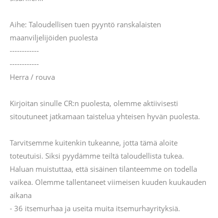
Aihe: Taloudellisen tuen pyyntö ranskalaisten
maanviljelijöiden puolesta
------------
------------
Herra / rouva
Kirjoitan sinulle CR:n puolesta, olemme aktiivisesti
sitoutuneet jatkamaan taistelua yhteisen hyvän puolesta.
Tarvitsemme kuitenkin tukeanne, jotta tämä aloite
toteutuisi. Siksi pyydämme teiltä taloudellista tukea.
Haluan muistuttaa, että sisäinen tilanteemme on todella
vaikea. Olemme tallentaneet viimeisen kuuden kuukauden
aikana
- 36 itsemurhaa ja useita muita itsemurhayrityksiä.