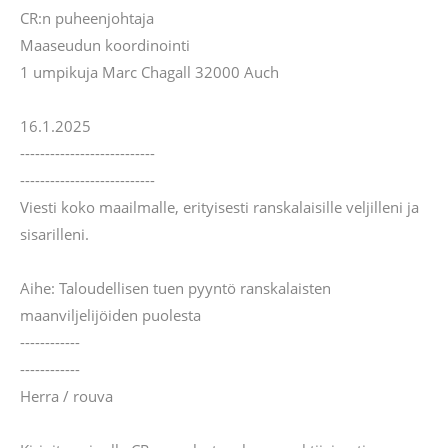
CR:n puheenjohtaja
Maaseudun koordinointi
1 umpikuja Marc Chagall 32000 Auch
16.1.2025
---------------------------
---------------------------
Viesti koko maailmalle, erityisesti ranskalaisille veljilleni ja
sisarilleni.
Aihe: Taloudellisen tuen pyyntö ranskalaisten
maanviljelijöiden puolesta
------------
------------
Herra / rouva