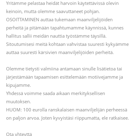
Yritämme pelastaa heidät harvoin käytettävissä olevin
keinoin, mutta olemme saavuttaneet pohjan.
OSOITTAMINEN auttaa tukemaan maanviljelijöiden
perheitä ja pitämään tapahtumamme käynnissä, kunnes
hallitus sallii meidän nauttia työstämme täysillä.
Sitoutumisesi meitä kohtaan vahvistaa suuresti kykyämme
auttaa suuresti kärsivien maanviljelijöiden perheitä.
Olemme tietysti valmiina antamaan sinulle lisätietoa tai
järjestämään tapaamisen esittelemään motiivejamme ja
kipujamme.
Yhdessä voimme saada aikaan merkityksellisen
muutoksen.
HUOM: 100 eurolla ranskalaisen maanviljelijän perheessä
on paljon arvoa. Joten kyvyistäsi riippumatta, ele ratkaisee.
Ota yhteyttä