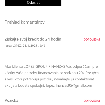
Prehľad komentárov
Získajte svoj kredit do 24 hodín
ODPOVEDAŤ
,
lopez LOPEZ
24. 1. 2025
16:46
Ako klienta LOPEZ GROUP FINANZAS Vás odporúčam pre
všetky Vaše potreby financovania so sadzbou 2%. Pre tých
z vás, ktorí potrebujú pôžičku, neváhajte ju kontaktovať
ako ja a budete spokojní: lopezfinanzas95@gmail.com
Pôžička
ODPOVEDAŤ