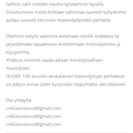
hallitus sallii meidän nauttia työstämme täysillä.
Sitoutumisesi meitä kohtaan vahvistaa suuresti kykyämme
auttaa suuresti kärsivien maanviljelijöiden perheitä.
Olemme tietysti valmiina antamaan sinulle lisätietoa tai
järjestämään tapaamisen esittelemään motiivejamme ja
kipujamme.
Yhdessä voimme saada aikaan merkityksellisen
muutoksen.
HUOM: 100 eurolla ranskalaisen maanviljelijän perheessä
on paljon arvoa. Joten kyvyistäsi riippumatta, ele ratkaisee.
Ota yhteyttä
cr46assistance@gmail.com
cr46assistance@gmail.com
cr46assistance@gmail.com