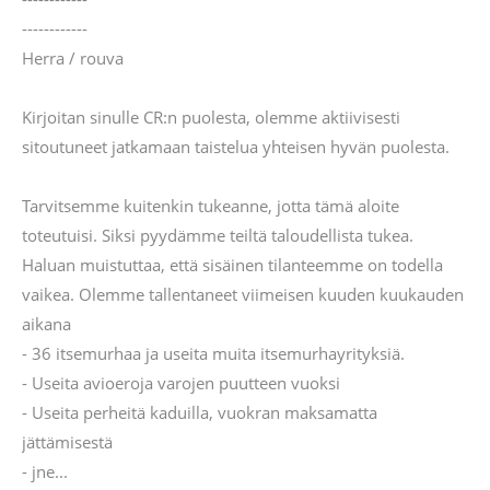
------------
Herra / rouva
Kirjoitan sinulle CR:n puolesta, olemme aktiivisesti
sitoutuneet jatkamaan taistelua yhteisen hyvän puolesta.
Tarvitsemme kuitenkin tukeanne, jotta tämä aloite
toteutuisi. Siksi pyydämme teiltä taloudellista tukea.
Haluan muistuttaa, että sisäinen tilanteemme on todella
vaikea. Olemme tallentaneet viimeisen kuuden kuukauden
aikana
- 36 itsemurhaa ja useita muita itsemurhayrityksiä.
- Useita avioeroja varojen puutteen vuoksi
- Useita perheitä kaduilla, vuokran maksamatta
jättämisestä
- jne...