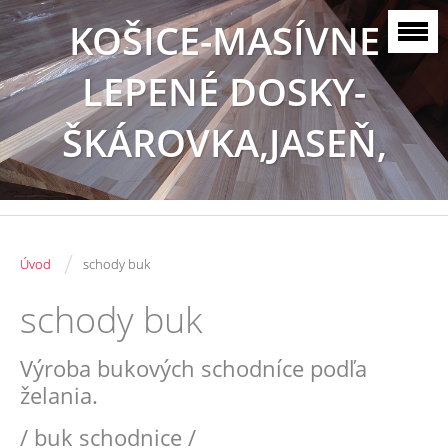
KOŠICE-MASÍVNE
LEPENÉ DOSKY-
ŠKÁROVKA,JASEŇ,
BUK, DUB
/
Úvod
schody buk
schody buk
Výroba bukových schodníce podľa
želania.
/ buk schodnice /