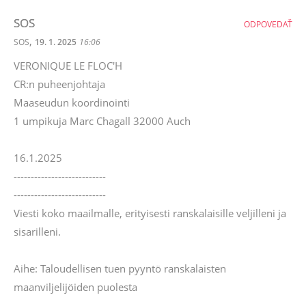
SOS
ODPOVEDAŤ
,
SOS
19. 1. 2025
16:06
VERONIQUE LE FLOC'H
CR:n puheenjohtaja
Maaseudun koordinointi
1 umpikuja Marc Chagall 32000 Auch
16.1.2025
---------------------------
---------------------------
Viesti koko maailmalle, erityisesti ranskalaisille veljilleni ja
sisarilleni.
Aihe: Taloudellisen tuen pyyntö ranskalaisten
maanviljelijöiden puolesta
------------