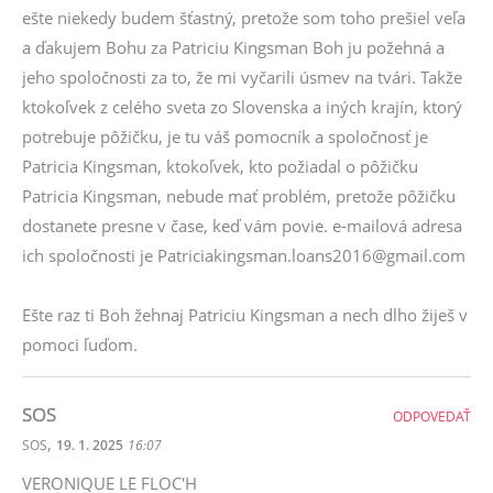
ešte niekedy budem šťastný, pretože som toho prešiel veľa
a ďakujem Bohu za Patriciu Kingsman Boh ju požehná a
jeho spoločnosti za to, že mi vyčarili úsmev na tvári. Takže
ktokoľvek z celého sveta zo Slovenska a iných krajín, ktorý
potrebuje pôžičku, je tu váš pomocník a spoločnosť je
Patricia Kingsman, ktokoľvek, kto požiadal o pôžičku
Patricia Kingsman, nebude mať problém, pretože pôžičku
dostanete presne v čase, keď vám povie. e-mailová adresa
ich spoločnosti je Patriciakingsman.loans2016@gmail.com
Ešte raz ti Boh žehnaj Patriciu Kingsman a nech dlho žiješ v
pomoci ľuďom.
SOS
ODPOVEDAŤ
,
SOS
19. 1. 2025
16:07
VERONIQUE LE FLOC'H