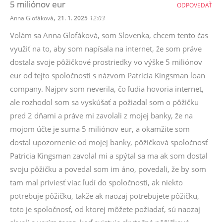
5 miliónov eur
ODPOVEDAŤ
,
Anna Glofáková
21. 1. 2025
12:03
Volám sa Anna Glofáková, som Slovenka, chcem tento čas
využiť na to, aby som napísala na internet, že som práve
dostala svoje pôžičkové prostriedky vo výške 5 miliónov
eur od tejto spoločnosti s názvom Patricia Kingsman loan
company. Najprv som neverila, čo ľudia hovoria internet,
ale rozhodol som sa vyskúšať a požiadal som o pôžičku
pred 2 dňami a práve mi zavolali z mojej banky, že na
mojom účte je suma 5 miliónov eur, a okamžite som
dostal upozornenie od mojej banky, pôžičková spoločnosť
Patricia Kingsman zavolal mi a spýtal sa ma ak som dostal
svoju pôžičku a povedal som im áno, povedali, že by som
tam mal priviesť viac ľudí do spoločnosti, ak niekto
potrebuje pôžičku, takže ak naozaj potrebujete pôžičku,
toto je spoločnosť, od ktorej môžete požiadať, sú naozaj