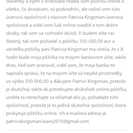
Slovenky a zijem v Bratislave Hľadal som pôžičku online a
všetko, čo dostávam, sú podvodníci, ale našiel som túto
úverovú spoločnosť s názvom Patricia Kingsman úverová
spoločnosť a videl som ľudí online svedčiť o tom dobre
skutky, tak som sa rozhodol skúsiť, či budem ešte raz
šťastný, tak som požiadal o pôžičku 350 000,00 eur a
veriteľka pôžičky pani Patricia Kingsman ma uistila, že v 8.
hodín bude moja pôžička na mojom bankovom účte, takže
dnes, keď som pracoval, videl som, že moja banka mi
napísala správu, že na mojom účte sú nejaké prostriedky
vo výške 350 000,00 a ďakujem Patricii Kingsman, pretože
je skutočná, takže ak potrebujete akúkoľvek online pôžičku,
urobte to nenechajte sa oklamať ako ja, požiadajte túto
spoločnosť, pretože je to jediná skutočná spoločnosť, ktorá
poskytuje pôžičku online. Ich e-mailová adresa je
patriciakingsman.loans2016@gmail.com