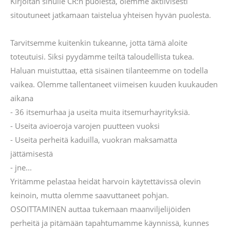
Kirjoitan sinulle CR:n puolesta, olemme aktiivisesti
sitoutuneet jatkamaan taistelua yhteisen hyvän puolesta.
Tarvitsemme kuitenkin tukeanne, jotta tämä aloite
toteutuisi. Siksi pyydämme teiltä taloudellista tukea.
Haluan muistuttaa, että sisäinen tilanteemme on todella
vaikea. Olemme tallentaneet viimeisen kuuden kuukauden
aikana
- 36 itsemurhaa ja useita muita itsemurhayrityksiä.
- Useita avioeroja varojen puutteen vuoksi
- Useita perheitä kaduilla, vuokran maksamatta
jättämisestä
- jne...
Yritämme pelastaa heidät harvoin käytettävissä olevin
keinoin, mutta olemme saavuttaneet pohjan.
OSOITTAMINEN auttaa tukemaan maanviljelijöiden
perheitä ja pitämään tapahtumamme käynnissä, kunnes