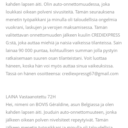
kahden lapsen äiti. Olin auto-onnettomuudessa, joka
loukkasi oikean polveni sivusiteitä. Tämän seurauksena
menetin työpaikkani ja minulla oli taloudellisia ongelmia
vuokrani, laskujen ja verojen maksamisessa. Tämän
valitettavan onnettomuuden jälkeen kuulin CREDIEXPRESS
G:stä, joka auttaa miehiä ja naisia ​​vaikeissa tilanteissa. Sain
lainaa 90 000 puntaa, kohtuullisen summan jolla pystyin
ratkaisemaan suuren osan tilanteistani. Voit luottaa
häneen, koska hän voi myös auttaa sinua vaikeuksissa.
Tässä on hänen osoitteensa: crediexpressg67@gmail.com
LAINA Vastaanotettu 72H
Hei, nimeni on BOVIS Géraldine, asun Belgiassa ja olen
kahden lapsen äiti. Jouduin auto-onnettomuuteen, jonka
jälkeen oikean polven nivelsiteet repeytyivät. Tämän
jälkeen menetin työpaikkani ja minulla oli taloudellisia