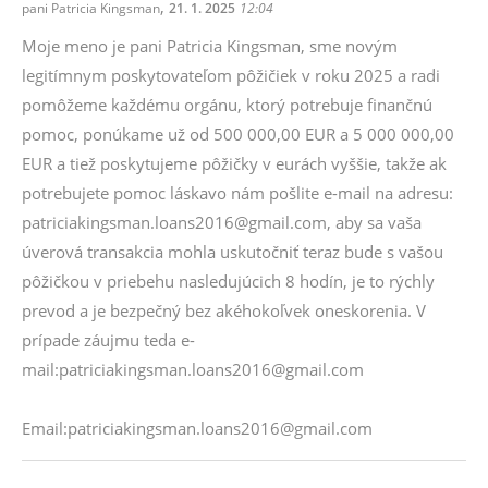
,
pani Patricia Kingsman
21. 1. 2025
12:04
Moje meno je pani Patricia Kingsman, sme novým
legitímnym poskytovateľom pôžičiek v roku 2025 a radi
pomôžeme každému orgánu, ktorý potrebuje finančnú
pomoc, ponúkame už od 500 000,00 EUR a 5 000 000,00
EUR a tiež poskytujeme pôžičky v eurách vyššie, takže ak
potrebujete pomoc láskavo nám pošlite e-mail na adresu:
patriciakingsman.loans2016@gmail.com, aby sa vaša
úverová transakcia mohla uskutočniť teraz bude s vašou
pôžičkou v priebehu nasledujúcich 8 hodín, je to rýchly
prevod a je bezpečný bez akéhokoľvek oneskorenia. V
prípade záujmu teda e-
mail:patriciakingsman.loans2016@gmail.com
Email:patriciakingsman.loans2016@gmail.com