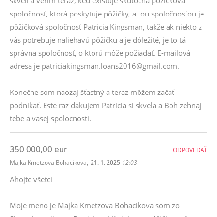
skvelí a verím teraz, keď existuje skutočná pôžičková
spoločnosť, ktorá poskytuje pôžičky, a tou spoločnosťou je
pôžičková spoločnosť Patricia Kingsman, takže ak niekto z
vás potrebuje naliehavú pôžičku a je dôležité, je to tá
správna spoločnosť, o ktorú môže požiadať. E-mailová
adresa je patriciakingsman.loans2016@gmail.com.
Konečne som naozaj šťastný a teraz môžem začať
podnikať. Este raz dakujem Patricia si skvela a Boh zehnaj
tebe a vasej spolocnosti.
350 000,00 eur
ODPOVEDAŤ
,
Majka Kmetzova Bohacikova
21. 1. 2025
12:03
Ahojte všetci
Moje meno je Majka Kmetzova Bohacikova som zo