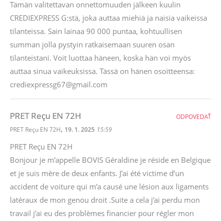
Tämän valitettavan onnettomuuden jälkeen kuulin
CREDIEXPRESS G:stä, joka auttaa miehiä ja naisia ​​vaikeissa
tilanteissa. Sain lainaa 90 000 puntaa, kohtuullisen
summan jolla pystyin ratkaisemaan suuren osan
tilanteistani. Voit luottaa häneen, koska hän voi myös
auttaa sinua vaikeuksissa. Tässä on hänen osoitteensa:
crediexpressg67@gmail.com
PRET Reçu EN 72H
ODPOVEDAŤ
,
PRET Reçu EN 72H
19. 1. 2025
15:59
PRET Reçu EN 72H
Bonjour je m’appelle BOVIS Géraldine je réside en Belgique
et je suis mère de deux enfants. J’ai été victime d’un
accident de voiture qui m’a causé une lésion aux ligaments
latéraux de mon genou droit .Suite a cela j’ai perdu mon
travail j’ai eu des problèmes financier pour régler mon