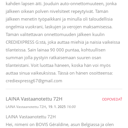
kahden lapsen äiti. Jouduin auto-onnettomuuteen, jonka
jälkeen oikean polven nivelsiteet repeytyivät. Tämän
jälkeen menetin työpaikkani ja minulla oli taloudellisia
ongelmia vuokrani, laskujen ja verojen maksamisessa.
Tämän valitettavan onnettomuuden jälkeen kuulin
CREDIEXPRESS G:stä, joka auttaa miehiä ja naisia ​​vaikeissa
tilanteissa. Sain lainaa 90 000 puntaa, kohtuullisen
summan jolla pystyin ratkaisemaan suuren osan
tilanteistani. Voit luottaa häneen, koska hän voi myös
auttaa sinua vaikeuksissa. Tässä on hänen osoitteensa:
crediexpressg67@gmail.com
LAINA Vastaanotettu 72H
ODPOVEDAŤ
,
LAINA Vastaanotettu 72H
19. 1. 2025
16:00
LAINA Vastaanotettu 72H
Hei, nimeni on BOVIS Géraldine, asun Belgiassa ja olen