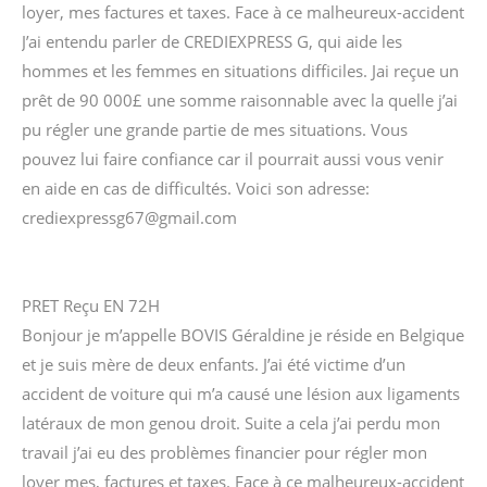
loyer, mes factures et taxes. Face à ce malheureux-accident
J’ai entendu parler de CREDIEXPRESS G, qui aide les
hommes et les femmes en situations difficiles. Jai reçue un
prêt de 90 000£ une somme raisonnable avec la quelle j’ai
pu régler une grande partie de mes situations. Vous
pouvez lui faire confiance car il pourrait aussi vous venir
en aide en cas de difficultés. Voici son adresse:
crediexpressg67@gmail.com
PRET Reçu EN 72H
Bonjour je m’appelle BOVIS Géraldine je réside en Belgique
et je suis mère de deux enfants. J’ai été victime d’un
accident de voiture qui m’a causé une lésion aux ligaments
latéraux de mon genou droit. Suite a cela j’ai perdu mon
travail j’ai eu des problèmes financier pour régler mon
loyer mes, factures et taxes. Face à ce malheureux-accident