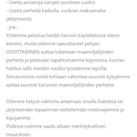
- Useita avioeroja varojen puutteen vuoksi
- Useita perheitä kaduilla, vuokran maksamatta
jättämisestä
- jne...
Yritämme pelastaa heidät harvoin käytettävissä olevin
keinoin, mutta olemme saavuttaneet pohjan.
OSOITTAMINEN auttaa tukemaan maanviljelijöiden
perheitä ja pitämään tapahtumamme käynnissä, kunnes
hallitus sallii meidän nauttia työstämme täysillä.
Sitoutumisesi meitä kohtaan vahvistaa suuresti kykyämme
auttaa suuresti kärsivien maanviljelijöiden perheitä.
Olemme tietysti valmiina antamaan sinulle lisätietoa tai
järjestämään tapaamisen esittelemään motiivejamme ja
kipujamme.
Yhdessä voimme saada aikaan merkityksellisen
muutoksen.