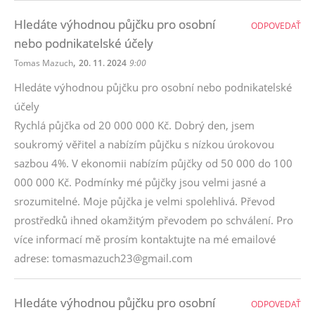
Hledáte výhodnou půjčku pro osobní
ODPOVEDAŤ
nebo podnikatelské účely
,
Tomas Mazuch
20. 11. 2024
9:00
Hledáte výhodnou půjčku pro osobní nebo podnikatelské
účely
Rychlá půjčka od 20 000 000 Kč. Dobrý den, jsem
soukromý věřitel a nabízím půjčku s nízkou úrokovou
sazbou 4%. V ekonomii nabízím půjčky od 50 000 do 100
000 000 Kč. Podmínky mé půjčky jsou velmi jasné a
srozumitelné. Moje půjčka je velmi spolehlivá. Převod
prostředků ihned okamžitým převodem po schválení. Pro
více informací mě prosím kontaktujte na mé emailové
adrese: tomasmazuch23@gmail.com
Hledáte výhodnou půjčku pro osobní
ODPOVEDAŤ