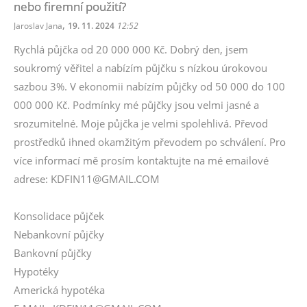
nebo firemní použití?
,
Jaroslav Jana
19. 11. 2024
12:52
Rychlá půjčka od 20 000 000 Kč. Dobrý den, jsem
soukromý věřitel a nabízím půjčku s nízkou úrokovou
sazbou 3%. V ekonomii nabízím půjčky od 50 000 do 100
000 000 Kč. Podmínky mé půjčky jsou velmi jasné a
srozumitelné. Moje půjčka je velmi spolehlivá. Převod
prostředků ihned okamžitým převodem po schválení. Pro
více informací mě prosím kontaktujte na mé emailové
adrese: KDFIN11@GMAIL.COM
Konsolidace půjček
Nebankovní půjčky
Bankovní půjčky
Hypotéky
Americká hypotéka