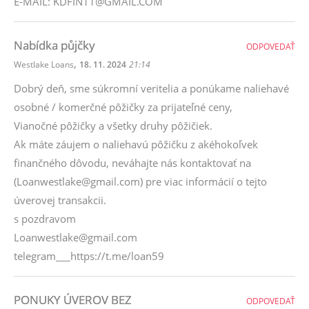
E-MAIL: KDFIN11@GMAIL.COM
Nabídka půjčky
ODPOVEDAŤ
,
Westlake Loans
18. 11. 2024
21:14
Dobrý deň, sme súkromní veritelia a ponúkame naliehavé
osobné / komerčné pôžičky za prijateľné ceny,
Vianočné pôžičky a všetky druhy pôžičiek.
Ak máte záujem o naliehavú pôžičku z akéhokoľvek
finančného dôvodu, neváhajte nás kontaktovať na
(Loanwestlake@gmail.com) pre viac informácií o tejto
úverovej transakcii.
s pozdravom
Loanwestlake@gmail.com
telegram___https://t.me/loan59
PONUKY ÚVEROV BEZ
ODPOVEDAŤ