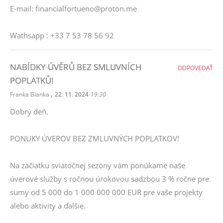
E-mail: financialfortueno@proton.me
Wathsapp : +33 7 53 78 56 92
NABÍDKY ÚVĚRŮ BEZ SMLUVNÍCH
ODPOVEDAŤ
POPLATKŮ!
,
Franka Bianka
22. 11. 2024
19:30
Dobrý deň.
PONUKY ÚVEROV BEZ ZMLUVNÝCH POPLATKOV!
Na začiatku sviatočnej sezóny vám ponúkame naše
úverové služby s ročnou úrokovou sadzbou 3 % ročne pre
sumy od 5 000 do 1 000 000 000 EUR pre vaše projekty
alebo aktivity a ďalšie.