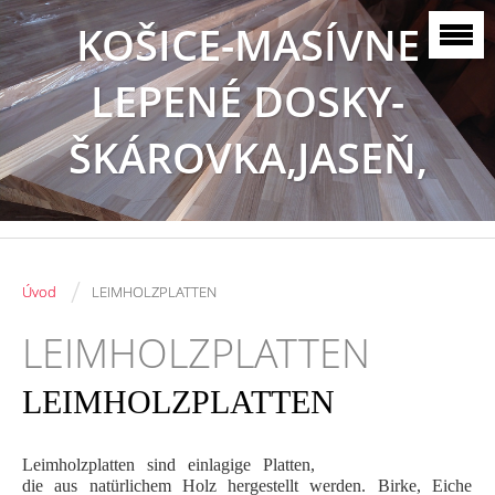
KOŠICE-MASÍVNE
LEPENÉ DOSKY-
ŠKÁROVKA,JASEŇ,
BUK, DUB
/
Úvod
LEIMHOLZPLATTEN
LEIMHOLZPLATTEN
LEIMHOLZPLATTEN
Leimholzplatten sind einlagige Platten,
die aus natürlichem Holz hergestellt werden. Birke, Eiche