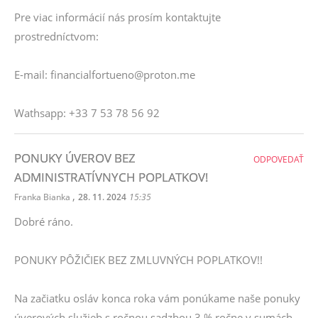
Pre viac informácií nás prosím kontaktujte
prostredníctvom:
E-mail: financialfortueno@proton.me
Wathsapp: +33 7 53 78 56 92
PONUKY ÚVEROV BEZ
ODPOVEDAŤ
ADMINISTRATÍVNYCH POPLATKOV!
,
Franka Bianka
28. 11. 2024
15:35
Dobré ráno.
PONUKY PÔŽIČIEK BEZ ZMLUVNÝCH POPLATKOV!!
Na začiatku osláv konca roka vám ponúkame naše ponuky
úverových služieb s ročnou sadzbou 3 % ročne v sumách