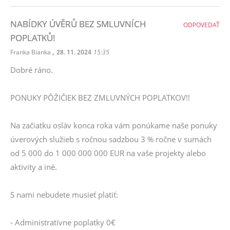
NABÍDKY ÚVĚRŮ BEZ SMLUVNÍCH
ODPOVEDAŤ
POPLATKŮ!
,
Franka Bianka
28. 11. 2024
15:35
Dobré ráno.
PONUKY PÔŽIČIEK BEZ ZMLUVNÝCH POPLATKOV!!
Na začiatku osláv konca roka vám ponúkame naše ponuky
úverových služieb s ročnou sadzbou 3 % ročne v sumách
od 5 000 do 1 000 000 000 EUR na vaše projekty alebo
aktivity a iné.
S nami nebudete musieť platiť:
- Administratívne poplatky 0€