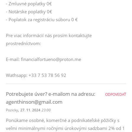
- Zmluvné poplatky 0€
- Notárske poplatky 0€
- Poplatok za registráciu súboru 0 €
Pre viac informácií nás prosím kontaktujte
prostredníctvom:
E-mail: financialfortueno@proton.me
Wathsapp: +33 7 53 78 56 92
Potrebujete úver? e-mailom na adresu:
ODPOVEDAŤ
agenthinson@gmail.com
,
Pozicky
27. 11. 2024
23:00
Ponúkame osobné, komerčné a podnikateľské pôžičky s
veľmi minimálnymi ročnými úrokovými sadzbami 2% od 1