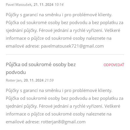
,
Pavel Matoušek
21. 11. 2024
10:14
Půjčky s garancí na směnku i pro problémové klienty.
Půjčka od soukromé osoby bez podvodu a bez poplatku za
sjednání půjčky. Férové ​​jednání a rychlé vyřízení. Veškeré
informace o půjčce od soukromé osoby naleznete na
emailové adrese: pavelmatousek721@gmail.com
Půjčka od soukromé osoby bez
ODPOVEDAŤ
podvodu
,
Rotter Jan
20. 11. 2024
21:59
Půjčky s garancí na směnku i pro problémové klienty.
Půjčka od soukromé osoby bez podvodu a bez poplatku za
sjednání půjčky. Férové ​​jednání a rychlé vyřízení. Veškeré
informace o půjčce od soukromé osoby naleznete na
emailové adrese: rotterjan8@gmail.com