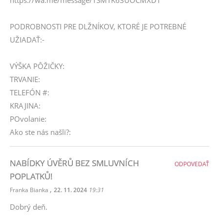
https://wa.me/message/TSMTK63UOCMXD1
PODROBNOSTI PRE DLŽNÍKOV, KTORÉ JE POTREBNÉ
UŽIADAŤ:-
VÝŠKA PÔŽIČKY:
TRVANIE:
TELEFÓN #:
KRAJINA:
POvolanie:
Ako ste nás našli?:
NABÍDKY ÚVĚRŮ BEZ SMLUVNÍCH
ODPOVEDAŤ
POPLATKŮ!
,
Franka Bianka
22. 11. 2024
19:31
Dobrý deň.