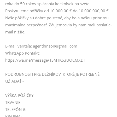
roka do 50 rokov splácania kdekoľvek na svete.
Poskytujeme pôžičky od 10 000,00 € do 10 000 000,00 €.
Naše pôžičky sú dobre poistené, aby bola našou prioritou
maximálna bezpečnosť. Záujemcovia by nám mali poslať e-
mail nižšie.
E-mail veriteľa: agenthinson@gmail.com
WhatsApp Kontakt:
https://wa.me/message/TSMTK63UOCMXD1
PODROBNOSTI PRE DLŽNÍKOV, KTORÉ JE POTREBNÉ
UŽIADAŤ:-
VÝŠKA PÔŽIČKY:
TRVANIE:
TELEFÓN #:
KRAJINA: