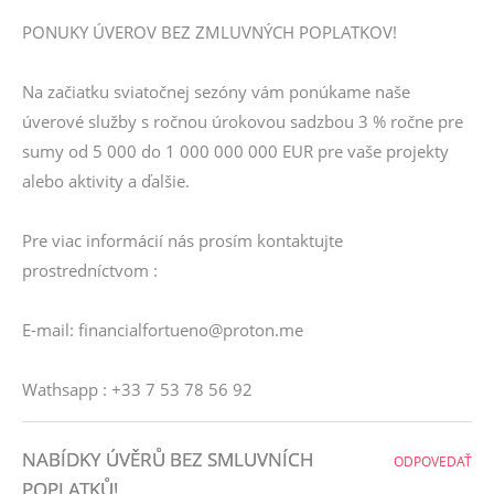
PONUKY ÚVEROV BEZ ZMLUVNÝCH POPLATKOV!
Na začiatku sviatočnej sezóny vám ponúkame naše
úverové služby s ročnou úrokovou sadzbou 3 % ročne pre
sumy od 5 000 do 1 000 000 000 EUR pre vaše projekty
alebo aktivity a ďalšie.
Pre viac informácií nás prosím kontaktujte
prostredníctvom :
E-mail: financialfortueno@proton.me
Wathsapp : +33 7 53 78 56 92
NABÍDKY ÚVĚRŮ BEZ SMLUVNÍCH
ODPOVEDAŤ
POPLATKŮ!