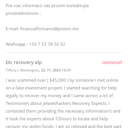
Pre viac informácií nás prosím kontaktujte
prostredníctvom :
E-mail: financialfortueno@proton.me
Wathsapp : +33 7 53 78 56 92
btc recovery elp
ODPOVEDAŤ
,
Tiffany J. Washington
22. 11. 2024
18:04
I was scammed over ( $45,000 ) by someone I met online
on a fake investment project. I started searching for help
legally to recover my money and I came across a lot of
Testimonies about jetwebhackers Recovery Expects. I
contacted them providing the necessary information's and
it took the experts about 72hours to locate and help
recover my stolen funds. I am so relieved and the best part