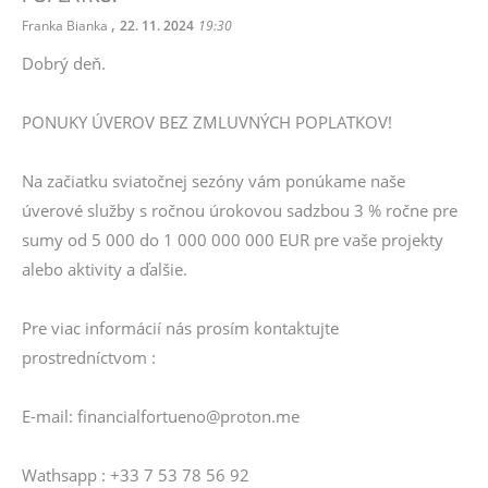
,
Franka Bianka
22. 11. 2024
19:30
Dobrý deň.
PONUKY ÚVEROV BEZ ZMLUVNÝCH POPLATKOV!
Na začiatku sviatočnej sezóny vám ponúkame naše
úverové služby s ročnou úrokovou sadzbou 3 % ročne pre
sumy od 5 000 do 1 000 000 000 EUR pre vaše projekty
alebo aktivity a ďalšie.
Pre viac informácií nás prosím kontaktujte
prostredníctvom :
E-mail: financialfortueno@proton.me
Wathsapp : +33 7 53 78 56 92