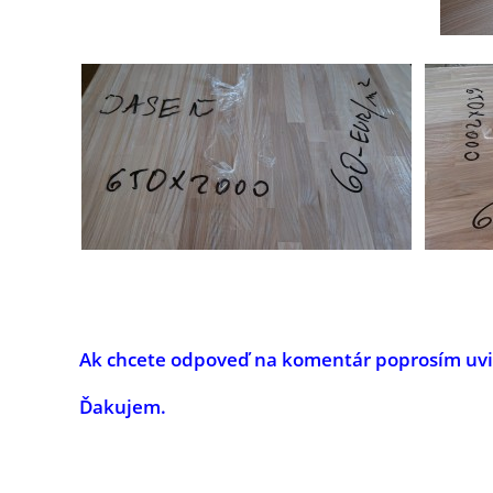
Ak chcete odpoveď na komentár poprosím uvies
Ďakujem.