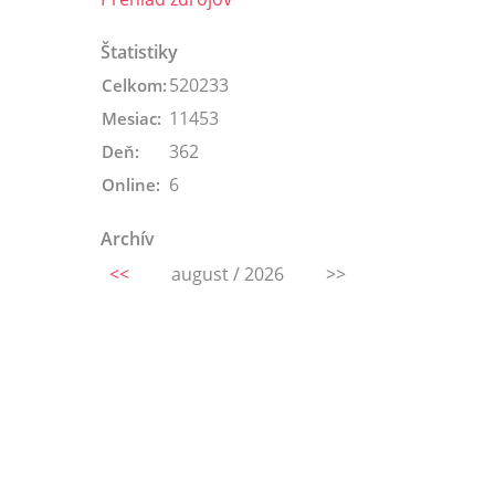
Štatistiky
520233
Celkom:
11453
Mesiac:
362
Deň:
6
Online:
Archív
<<
august / 2026
>>