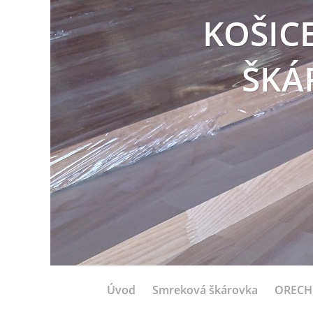
KOŠIC
ŠKÁ
Úvod
Smreková škárovka
ORECH,