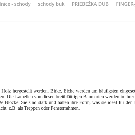
nice - schody
schody buk
PRIEBEŽKA DUB
FINGER
em Holz hergestellt werden. Birke, Eiche werden am häufigsten eingese
n. Die Lamellen von diesen breitblättrigen Baumarten werden in ihre
 Blöcke. Sie sind stark und halten ihre Form, was sie ideal für den 
cht, z.B. als Treppen oder Fensterrahmen.