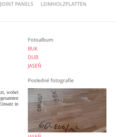
-JOINT PANELS
LEIMHOLZPLATTEN
Fotoalbum
BUK
DUB
JASEŇ
Posledné fotografie
tzt, wobei
r gesamten
Einsatz in
JASEŇ