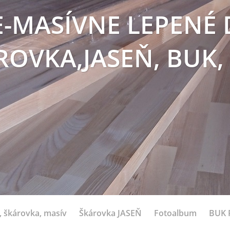
E-MASÍVNE LEPENÉ 
ROVKA,JASEŇ, BUK,
 škárovka, masív
Škárovka JASEŇ
Fotoalbum
BUK 