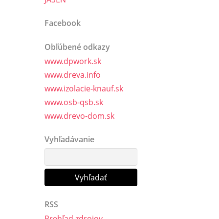
Facebook
Obľúbené odkazy
www.dpwork.sk
www.dreva.info
www.izolacie-knauf.sk
www.osb-qsb.sk
www.drevo-dom.sk
Vyhľadávanie
RSS
Prehľad zdrojov