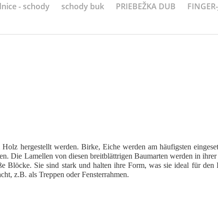
nice - schody
schody buk
PRIEBEŽKA DUB
FINGER
em Holz hergestellt werden. Birke, Eiche werden am häufigsten eingese
n. Die Lamellen von diesen breitblättrigen Baumarten werden in ihre
 Blöcke. Sie sind stark und halten ihre Form, was sie ideal für den 
cht, z.B. als Treppen oder Fensterrahmen.