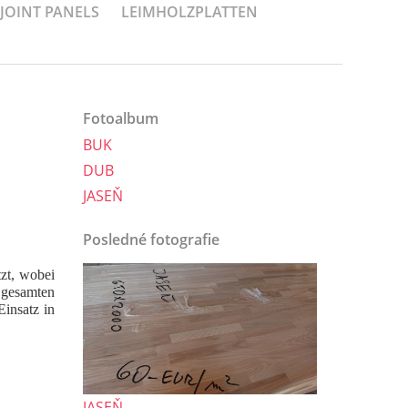
-JOINT PANELS
LEIMHOLZPLATTEN
Fotoalbum
BUK
DUB
JASEŇ
Posledné fotografie
tzt, wobei
r gesamten
Einsatz in
JASEŇ