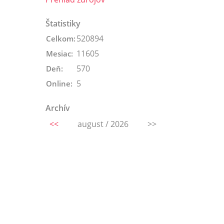
Štatistiky
520894
Celkom:
11605
Mesiac:
570
Deň:
5
Online:
Archív
<<
august / 2026
>>