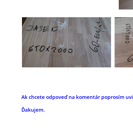
Ak chcete odpoveď na komentár poprosím uvies
Ďakujem.