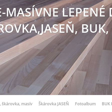
E-MASÍVNE LEPENÉ 
ROVKA,JASEŇ, BUK,
 škárovka, masív
Škárovka JASEŇ
Fotoalbum
BUK 