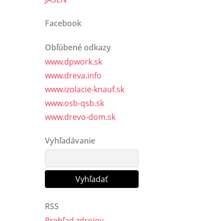
Facebook
Obľúbené odkazy
www.dpwork.sk
www.dreva.info
www.izolacie-knauf.sk
www.osb-qsb.sk
www.drevo-dom.sk
Vyhľadávanie
RSS
Prehľad zdrojov