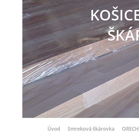
KOŠIC
ŠKÁ
Úvod
Smreková škárovka
ORECH,