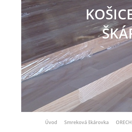
KOŠIC
ŠKÁ
Úvod
Smreková škárovka
ORECH,