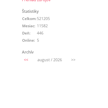
Štatistiky
521205
Celkom:
11582
Mesiac:
446
Deň:
5
Online:
Archív
<<
august / 2026
>>