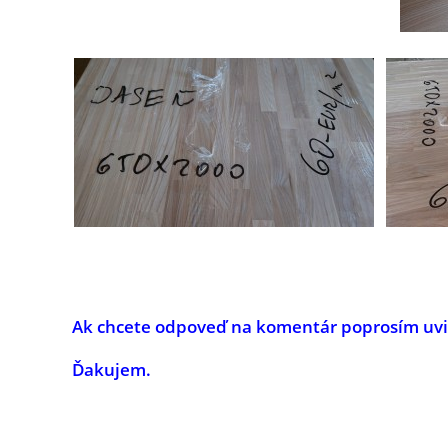
Ak chcete odpoveď na komentár poprosím uvies
Ďakujem.