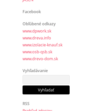
Facebook
Obľúbené odkazy
www.dpwork.sk
www.dreva.info
www.izolacie-knauf.sk
www.osb-qsb.sk
www.drevo-dom.sk
Vyhľadávanie
RSS
Prehľad zdrojov