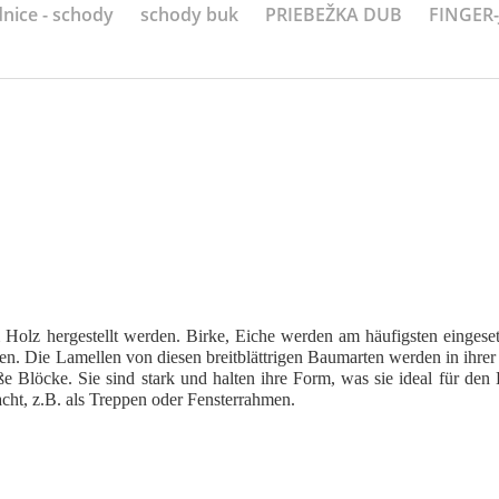
nice - schody
schody buk
PRIEBEŽKA DUB
FINGER
em Holz hergestellt werden. Birke, Eiche werden am häufigsten eingese
n. Die Lamellen von diesen breitblättrigen Baumarten werden in ihre
 Blöcke. Sie sind stark und halten ihre Form, was sie ideal für den 
cht, z.B. als Treppen oder Fensterrahmen.