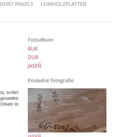
-JOINT PANELS
LEIMHOLZPLATTEN
Fotoalbum
BUK
DUB
JASEŇ
Posledné fotografie
tzt, wobei
r gesamten
Einsatz in
JASEŇ