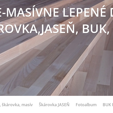
E-MASÍVNE LEPENÉ 
ROVKA,JASEŇ, BUK,
 škárovka, masív
Škárovka JASEŇ
Fotoalbum
BUK 