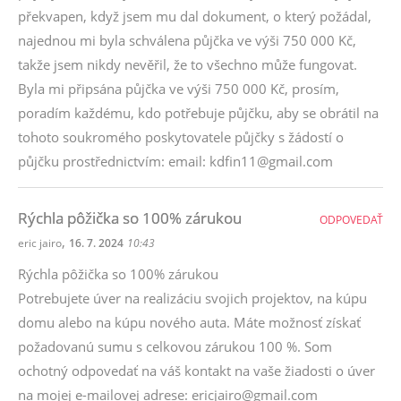
překvapen, když jsem mu dal dokument, o který požádal,
najednou mi byla schválena půjčka ve výši 750 000 Kč,
takže jsem nikdy nevěřil, že to všechno může fungovat.
Byla mi připsána půjčka ve výši 750 000 Kč, prosím,
poradím každému, kdo potřebuje půjčku, aby se obrátil na
tohoto soukromého poskytovatele půjčky s žádostí o
půjčku prostřednictvím: email: kdfin11@gmail.com
Rýchla pôžička so 100% zárukou
ODPOVEDAŤ
,
eric jairo
16. 7. 2024
10:43
Rýchla pôžička so 100% zárukou
Potrebujete úver na realizáciu svojich projektov, na kúpu
domu alebo na kúpu nového auta. Máte možnosť získať
požadovanú sumu s celkovou zárukou 100 %. Som
ochotný odpovedať na váš kontakt na vaše žiadosti o úver
na mojej e-mailovej adrese: ericjairo@gmail.com