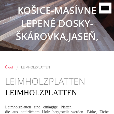
KOŠICE-MASÍVNE
LEPENÉ DOSKY-
ŠKÁROVKA,JASEŇ,
BUK, DUB
/
Úvod
LEIMHOLZPLATTEN
LEIMHOLZPLATTEN
LEIMHOLZPLATTEN
Leimholzplatten sind einlagige Platten,
die aus natürlichem Holz hergestellt werden. Birke, Eiche