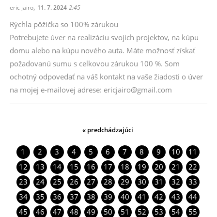
,
eric jairo
11. 7. 2024
2:45
Rýchla pôžička so 100% zárukou
Potrebujete úver na realizáciu svojich projektov, na kúpu
domu alebo na kúpu nového auta. Máte možnosť získať
požadovanú sumu s celkovou zárukou 100 %. Som
ochotný odpovedať na váš kontakt na vaše žiadosti o úver
na mojej e-mailovej adrese: ericjairo@gmail.com
« predchádzajúci
1
2
3
4
5
6
7
8
9
10
11
12
13
14
15
16
17
18
19
20
21
22
23
24
25
26
27
28
29
30
31
32
33
34
35
36
37
38
39
40
41
42
43
44
45
46
47
48
49
50
51
52
53
54
55