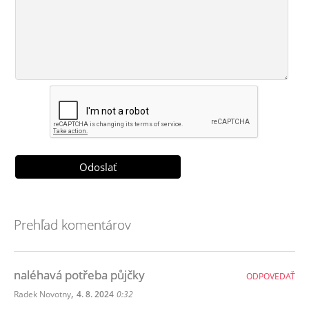
Prehľad komentárov
naléhavá potřeba půjčky
ODPOVEDAŤ
,
Radek Novotny
4. 8. 2024
0:32