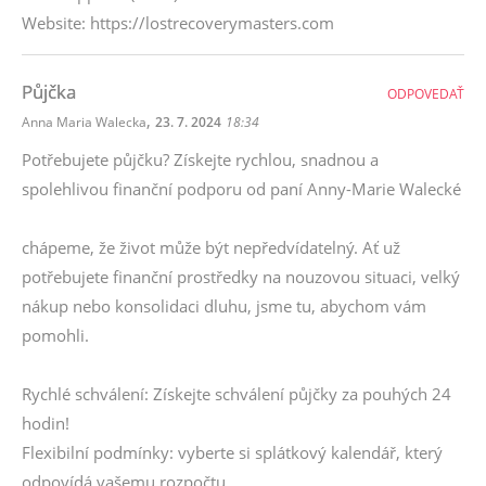
Website: https://lostrecoverymasters.com
Půjčka
ODPOVEDAŤ
,
Anna Maria Walecka
23. 7. 2024
18:34
Potřebujete půjčku? Získejte rychlou, snadnou a
spolehlivou finanční podporu od paní Anny-Marie Walecké
chápeme, že život může být nepředvídatelný. Ať už
potřebujete finanční prostředky na nouzovou situaci, velký
nákup nebo konsolidaci dluhu, jsme tu, abychom vám
pomohli.
Rychlé schválení: Získejte schválení půjčky za pouhých 24
hodin!
Flexibilní podmínky: vyberte si splátkový kalendář, který
odpovídá vašemu rozpočtu.