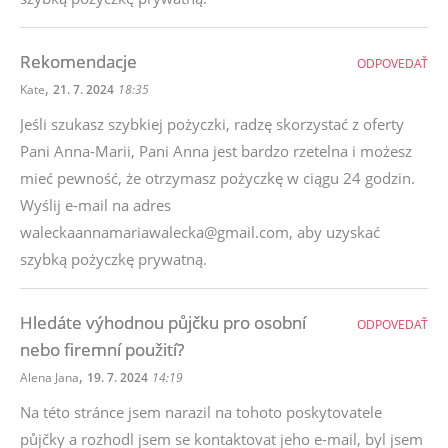
Rekomendacje
ODPOVEDAŤ
,
Kate
21. 7. 2024
18:35
Jeśli szukasz szybkiej pożyczki, radzę skorzystać z oferty
Pani Anna-Marii, Pani Anna jest bardzo rzetelna i możesz
mieć pewność, że otrzymasz pożyczkę w ciągu 24 godzin.
Wyślij e-mail na adres
waleckaannamariawalecka@gmail.com, aby uzyskać
szybką pożyczkę prywatną.
Hledáte výhodnou půjčku pro osobní
ODPOVEDAŤ
nebo firemní použití?
,
Alena Jana
19. 7. 2024
14:19
Na této stránce jsem narazil na tohoto poskytovatele
půjčky a rozhodl jsem se kontaktovat jeho e-mail, byl jsem