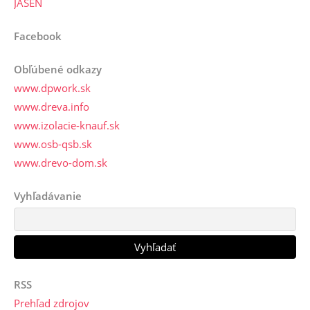
JASEŇ
Facebook
Obľúbené odkazy
www.dpwork.sk
www.dreva.info
www.izolacie-knauf.sk
www.osb-qsb.sk
www.drevo-dom.sk
Vyhľadávanie
RSS
Prehľad zdrojov