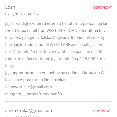
Loan
ODPOVEDAŤ
,
Haris
31. 7. 2024
11:27
Jag är väldigt exalterad efter att ha fått mitt personliga lån
för att köpa en bil från WESTLAKE LOAN efter att ha blivit
lurad två gånger av falska långivare, för Gud allsmäktig
blev jag introducerad till WEST-LAKE av en kollega som
också fick ett lån för sin verksamhetsexpansion och för
min största överraskning jag fick ett lån på 25 000 Euro
idag.
Jag uppmuntrar alla er i behov av ett lån att kontakta West
lake via e-post för en låneansökan:
Loanwestlake@gmail.com
telegram___https://t.me/loan59
alexa7mika@gmail.com
ODPOVEDAŤ