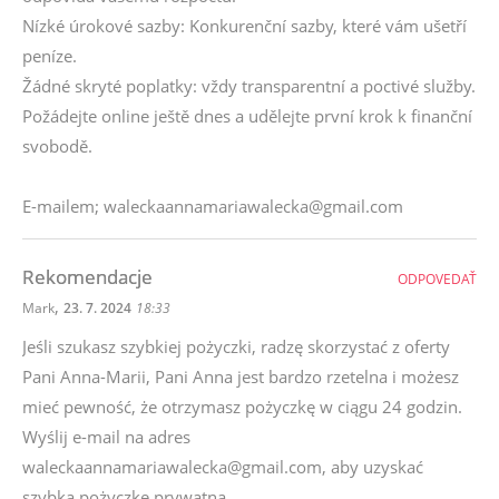
Nízké úrokové sazby: Konkurenční sazby, které vám ušetří
peníze.
Žádné skryté poplatky: vždy transparentní a poctivé služby.
Požádejte online ještě dnes a udělejte první krok k finanční
svobodě.
E-mailem; waleckaannamariawalecka@gmail.com
Rekomendacje
ODPOVEDAŤ
,
Mark
23. 7. 2024
18:33
Jeśli szukasz szybkiej pożyczki, radzę skorzystać z oferty
Pani Anna-Marii, Pani Anna jest bardzo rzetelna i możesz
mieć pewność, że otrzymasz pożyczkę w ciągu 24 godzin.
Wyślij e-mail na adres
waleckaannamariawalecka@gmail.com, aby uzyskać
szybką pożyczkę prywatną.