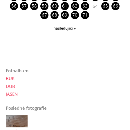
56
57
58
59
60
61
62
63
65
66
64
67
68
69
70
71
následující »
Fotoalbum
BUK
DUB
JASEŇ
Posledné fotografie