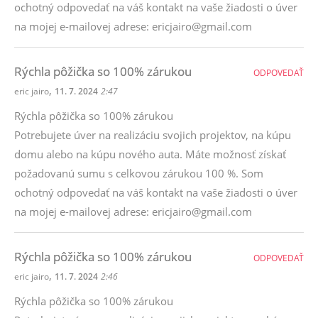
ochotný odpovedať na váš kontakt na vaše žiadosti o úver
na mojej e-mailovej adrese: ericjairo@gmail.com
Rýchla pôžička so 100% zárukou
ODPOVEDAŤ
,
eric jairo
11. 7. 2024
2:47
Rýchla pôžička so 100% zárukou
Potrebujete úver na realizáciu svojich projektov, na kúpu
domu alebo na kúpu nového auta. Máte možnosť získať
požadovanú sumu s celkovou zárukou 100 %. Som
ochotný odpovedať na váš kontakt na vaše žiadosti o úver
na mojej e-mailovej adrese: ericjairo@gmail.com
Rýchla pôžička so 100% zárukou
ODPOVEDAŤ
,
eric jairo
11. 7. 2024
2:46
Rýchla pôžička so 100% zárukou