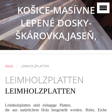
KOŠICE-MASÍVNE
LEPENÉ DOSKY-
ŠKÁROVKA,JASEŇ,
BUK, DUB
/
Úvod
LEIMHOLZPLATTEN
LEIMHOLZPLATTEN
LEIMHOLZPLATTEN
Leimholzplatten sind einlagige Platten,
die aus natürlichem Holz hergestellt werden. Birke, Eiche