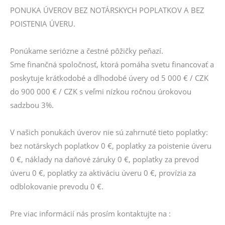
PONUKA ÚVEROV BEZ NOTÁRSKYCH POPLATKOV A BEZ
POISTENIA ÚVERU.
Ponúkame seriózne a čestné pôžičky peňazí.
Sme finančná spoločnosť, ktorá pomáha svetu financovať a
poskytuje krátkodobé a dlhodobé úvery od 5 000 € / CZK
do 900 000 € / CZK s veľmi nízkou ročnou úrokovou
sadzbou 3%.
V našich ponukách úverov nie sú zahrnuté tieto poplatky:
bez notárskych poplatkov 0 €, poplatky za poistenie úveru
0 €, náklady na daňové záruky 0 €, poplatky za prevod
úveru 0 €, poplatky za aktiváciu úveru 0 €, provízia za
odblokovanie prevodu 0 €.
Pre viac informácií nás prosím kontaktujte na :