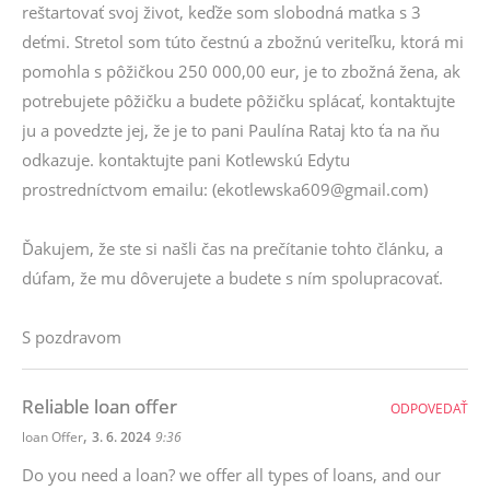
reštartovať svoj život, keďže som slobodná matka s 3
deťmi. Stretol som túto čestnú a zbožnú veriteľku, ktorá mi
pomohla s pôžičkou 250 000,00 eur, je to zbožná žena, ak
potrebujete pôžičku a budete pôžičku splácať, kontaktujte
ju a povedzte jej, že je to pani Paulína Rataj kto ťa na ňu
odkazuje. kontaktujte pani Kotlewskú Edytu
prostredníctvom emailu: (ekotlewska609@gmail.com)
Ďakujem, že ste si našli čas na prečítanie tohto článku, a
dúfam, že mu dôverujete a budete s ním spolupracovať.
S pozdravom
Reliable loan offer
ODPOVEDAŤ
,
loan Offer
3. 6. 2024
9:36
Do you need a loan? we offer all types of loans, and our