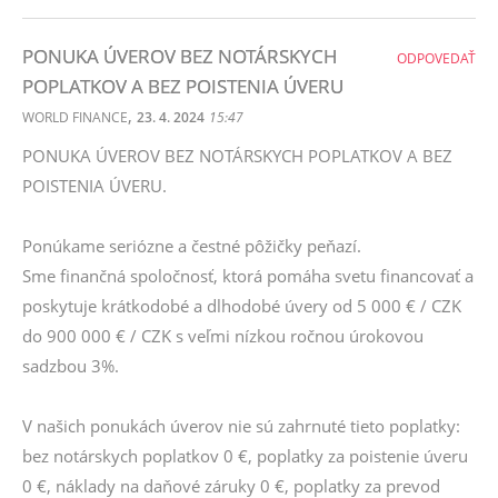
PONUKA ÚVEROV BEZ NOTÁRSKYCH
ODPOVEDAŤ
POPLATKOV A BEZ POISTENIA ÚVERU
,
WORLD FINANCE
23. 4. 2024
15:47
PONUKA ÚVEROV BEZ NOTÁRSKYCH POPLATKOV A BEZ
POISTENIA ÚVERU.
Ponúkame seriózne a čestné pôžičky peňazí.
Sme finančná spoločnosť, ktorá pomáha svetu financovať a
poskytuje krátkodobé a dlhodobé úvery od 5 000 € / CZK
do 900 000 € / CZK s veľmi nízkou ročnou úrokovou
sadzbou 3%.
V našich ponukách úverov nie sú zahrnuté tieto poplatky:
bez notárskych poplatkov 0 €, poplatky za poistenie úveru
0 €, náklady na daňové záruky 0 €, poplatky za prevod