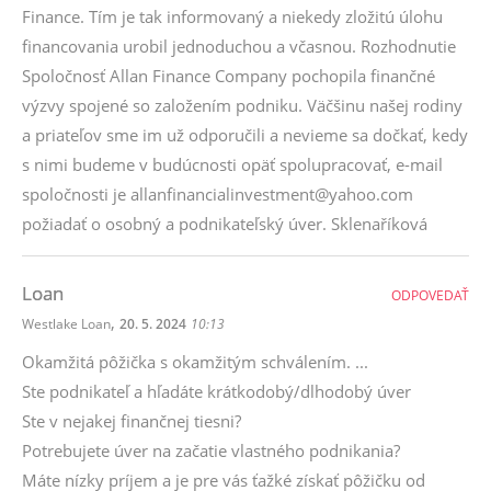
Finance. Tím je tak informovaný a niekedy zložitú úlohu
financovania urobil jednoduchou a včasnou. Rozhodnutie
Spoločnosť Allan Finance Company pochopila finančné
výzvy spojené so založením podniku. Väčšinu našej rodiny
a priateľov sme im už odporučili a nevieme sa dočkať, kedy
s nimi budeme v budúcnosti opäť spolupracovať, e-mail
spoločnosti je allanfinancialinvestment@yahoo.com
požiadať o osobný a podnikateľský úver. Sklenaříková
Loan
ODPOVEDAŤ
,
Westlake Loan
20. 5. 2024
10:13
Okamžitá pôžička s okamžitým schválením. ...
Ste podnikateľ a hľadáte krátkodobý/dlhodobý úver
Ste v nejakej finančnej tiesni?
Potrebujete úver na začatie vlastného podnikania?
Máte nízky príjem a je pre vás ťažké získať pôžičku od