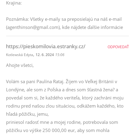
Krajina:
Poznámka: Všetky e-maily sa preposielajú na náš e-mail
(agenthinson@gmail.com), kde nájdete ďalšie informácie
https://pieskomilovia.estranky.cz/
ODPOVEDAŤ
,
Kotlewská Edyta
12. 6. 2024
15:06
Ahojte všetci,
Volám sa pani Paulína Rataj. Žijem vo Veľkej Británii v
Londýne, ale som z Poľska a dnes som šťastná žena? a
povedal som si, že každého veriteľa, ktorý zachráni moju
rodinu pred našou zlou situáciou, odkážem každého, kto
hľadá pôžičku, jemu,
priniesol radosť mne a mojej rodine, potrebovala som
pôžičku vo výške 250 000,00 eur, aby som mohla