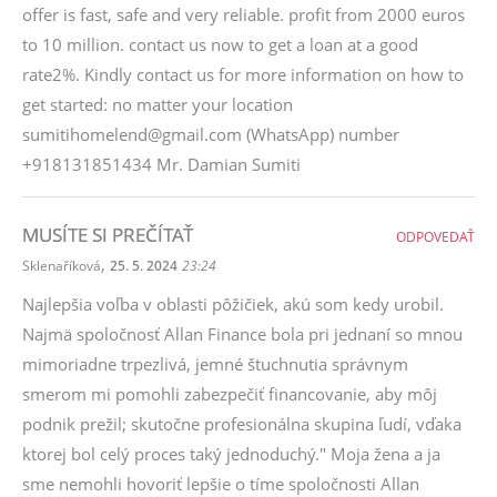
offer is fast, safe and very reliable. profit from 2000 euros
to 10 million. contact us now to get a loan at a good
rate2%. Kindly contact us for more information on how to
get started: no matter your location
sumitihomelend@gmail.com (WhatsApp) number
+918131851434 Mr. Damian Sumiti
MUSÍTE SI PREČÍTAŤ
ODPOVEDAŤ
,
Sklenaříková
25. 5. 2024
23:24
Najlepšia voľba v oblasti pôžičiek, akú som kedy urobil.
Najmä spoločnosť Allan Finance bola pri jednaní so mnou
mimoriadne trpezlivá, jemné štuchnutia správnym
smerom mi pomohli zabezpečiť financovanie, aby môj
podnik prežil; skutočne profesionálna skupina ľudí, vďaka
ktorej bol celý proces taký jednoduchý." Moja žena a ja
sme nemohli hovoriť lepšie o tíme spoločnosti Allan