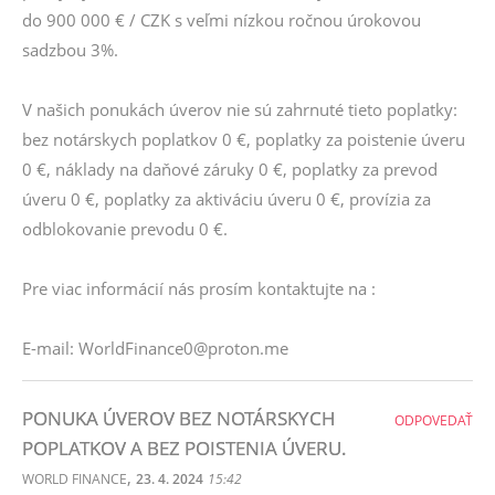
do 900 000 € / CZK s veľmi nízkou ročnou úrokovou
sadzbou 3%.
V našich ponukách úverov nie sú zahrnuté tieto poplatky:
bez notárskych poplatkov 0 €, poplatky za poistenie úveru
0 €, náklady na daňové záruky 0 €, poplatky za prevod
úveru 0 €, poplatky za aktiváciu úveru 0 €, provízia za
odblokovanie prevodu 0 €.
Pre viac informácií nás prosím kontaktujte na :
E-mail: WorldFinance0@proton.me
PONUKA ÚVEROV BEZ NOTÁRSKYCH
ODPOVEDAŤ
POPLATKOV A BEZ POISTENIA ÚVERU.
,
WORLD FINANCE
23. 4. 2024
15:42