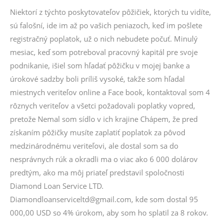
Niektorí z týchto poskytovateľov pôžičiek, ktorých tu vidíte,
sú falošní, ide im až po vašich peniazoch, keď im pošlete
registračný poplatok, už o nich nebudete počuť. Minulý
mesiac, keď som potreboval pracovný kapitál pre svoje
podnikanie, išiel som hľadať pôžičku v mojej banke a
úrokové sadzby boli príliš vysoké, takže som hľadal
miestnych veriteľov online a Face book, kontaktoval som 4
rôznych veriteľov a všetci požadovali poplatky vopred,
pretože Nemal som sídlo v ich krajine Chápem, že pred
získaním pôžičky musíte zaplatiť poplatok za pôvod
medzinárodnému veriteľovi, ale dostal som sa do
nesprávnych rúk a okradli ma o viac ako 6 000 dolárov
predtým, ako ma môj priateľ predstavil spoločnosti
Diamond Loan Service LTD.
Diamondloanserviceltd@gmail.com, kde som dostal 95
000,00 USD so 4% úrokom, aby som ho splatil za 8 rokov.