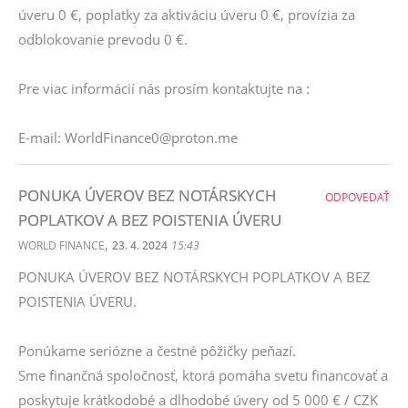
úveru 0 €, poplatky za aktiváciu úveru 0 €, provízia za
odblokovanie prevodu 0 €.
Pre viac informácií nás prosím kontaktujte na :
E-mail: WorldFinance0@proton.me
PONUKA ÚVEROV BEZ NOTÁRSKYCH
ODPOVEDAŤ
POPLATKOV A BEZ POISTENIA ÚVERU
,
WORLD FINANCE
23. 4. 2024
15:43
PONUKA ÚVEROV BEZ NOTÁRSKYCH POPLATKOV A BEZ
POISTENIA ÚVERU.
Ponúkame seriózne a čestné pôžičky peňazí.
Sme finančná spoločnosť, ktorá pomáha svetu financovať a
poskytuje krátkodobé a dlhodobé úvery od 5 000 € / CZK