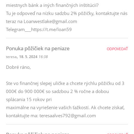
miestnych bánk a iných finančných inštitúcií?
Tu je odpoveď na nízku sadzbu 2% pôžičky, kontaktujte nás
teraz na Loanwestlake@gmail.com
Telegram___https://t.me/loan59
Ponuka pôžičiek na peniaze
ODPOVEDAŤ
,
teresa
18. 5. 2024
16:38
Dobré ráno,
Ste vo finančnej slepej uličke a chcete rýchlu pôžičku od 3
000€ do 900 000€ so sadzbou 2 % ročne a dobou
splácania 15 rokov pri
maximálne na vyriešenie vašich ťažkostí. Ak chcete získať,
kontaktujte ma: teresaalves792@gmail.com