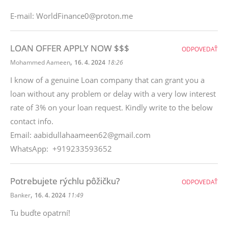
E-mail: WorldFinance0@proton.me
LOAN OFFER APPLY NOW $$$
ODPOVEDAŤ
,
Mohammed Aameen
16. 4. 2024
18:26
I know of a genuine Loan company that can grant you a
loan without any problem or delay with a very low interest
rate of 3% on your loan request. Kindly write to the below
contact info.
Email: aabidullahaameen62@gmail.com
WhatsApp: +919233593652
Potrebujete rýchlu pôžičku?
ODPOVEDAŤ
,
Banker
16. 4. 2024
11:49
Tu buďte opatrní!