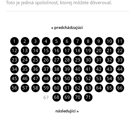
Toto je jediná spoločnosť, ktorej môžete dôverovať.
« predchádzajúci
1
2
3
4
5
6
7
8
9
10
11
12
13
14
15
16
17
18
19
20
21
22
23
24
25
26
27
28
29
30
31
32
33
34
35
36
37
38
39
40
41
42
43
44
45
46
47
48
49
50
51
52
53
54
55
56
57
58
59
60
61
62
63
64
65
66
68
69
70
71
67
následující »